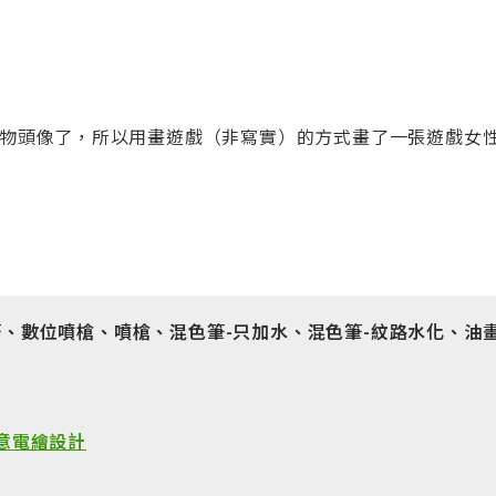
物頭像了，所以用畫遊戲（非寫實）的方式畫了一張遊戲女
筆、數位噴槍、噴槍、混色筆
-
只加水、混色筆
-
紋路水化、油
意電繪設計