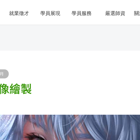
就業徵才
學員展現
學員服務
嚴選師資
關
月
像繪製