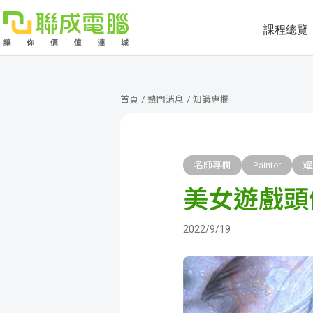
課程總覽
課
程
就
首頁
/
熱門消息
/
知識專欄
總
業
學
覽
徵
員
學
名師專欄
Painter
耀
美女遊戲頭
才
展
員
嚴
現
服
選
關
2022/9/19
務
師
於
熱
資
聯
門
分