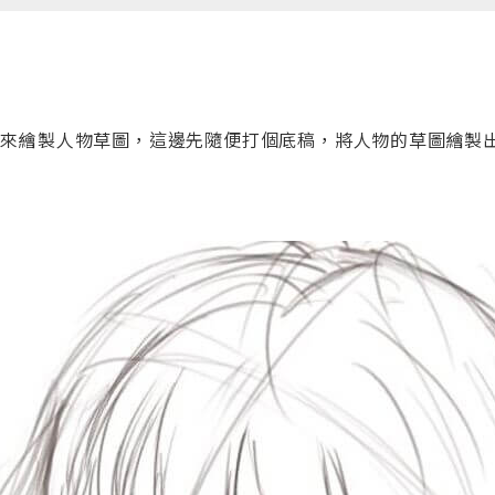
特筆來繪製人物草圖，這邊先隨便打個底稿，將人物的草圖繪製