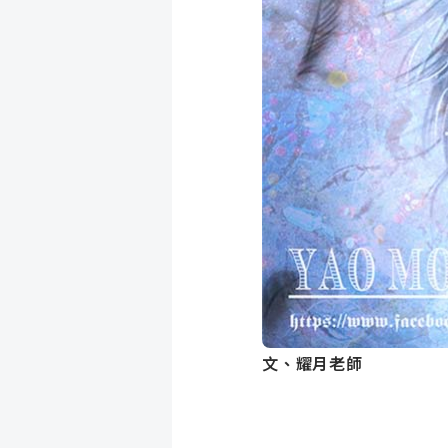
成
新
校
開
聞
據
課
友
點
查
站
詢
連
結
文、耀月老師