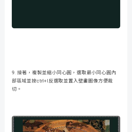
9. 接著，複製並縮小同心圓，選取最小同心圓內
部區域並按ctrl+I反選取並置入壁畫圖像方便裁
切。