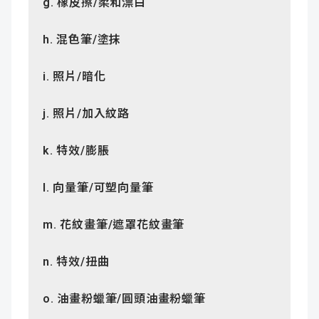
g.
橡皮擦
/
柔和漂白
h.
混色筆
/
塗抹
i.
照片
/
暗化
j.
照片
/
加入紋路
k.
特效
/
膨脹
l.
向量筆
/
可塑向量筆
m.
花紋畫筆
/
遮罩花紋畫筆
n.
特效
/
扭曲
o.
油畫粉蠟筆
/
圓頭油畫粉蠟筆