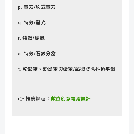
p.
畫刀
/
刷式畫刀
q.
特效
/
發光
r.
特效
/
颶風
s.
特效
/
石紋分岔
t.
粉彩筆、粉蠟筆與蠟筆
/
藝術概念抖動平滑
👉 推薦課程：
數位創意電繪設計