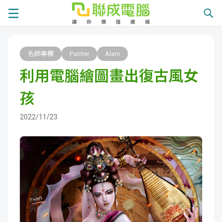
課
名師專欄
Painter
Alam
程
就
利用電腦繪圖畫出復古風女
總
業
學
孩
覽
徵
員
學
2022/11/23
才
展
員
嚴
現
服
選
關
務
師
於
熱
資
聯
門
分