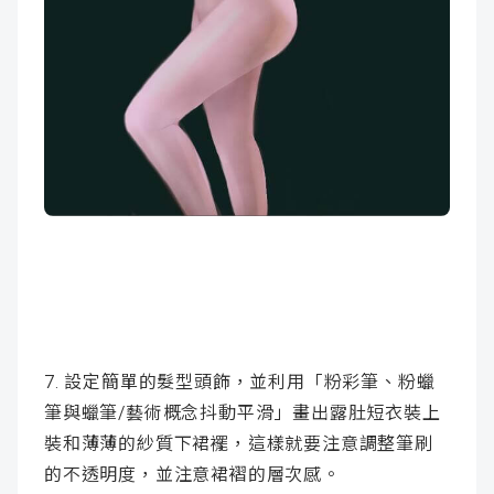
7. 設定簡單的髮型頭飾，並利用「粉彩筆、粉蠟
筆與蠟筆/藝術概念抖動平滑」畫出露肚短衣裝上
裝和薄薄的紗質下裙襬，這樣就要注意調整筆刷
的不透明度，並注意裙褶的層次感。