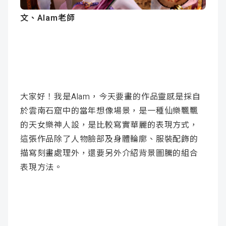
成
新
校
開
文、
Alam
老師
聞
據
課
友
點
查
站
詢
連
大家好！我是Alam，今天要畫的作品靈感是採自
於雲南石窟中的當年想像場景，是一種仙樂飄飄
結
的天女樂神人設，是比較寫實華麗的表現方式，
這張作品除了人物臉部及身體輪廓、服裝配飾的
描寫刻畫處理外，還要另外介紹背景圖騰的組合
表現方法。