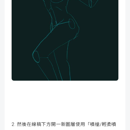
2. 然後在線稿下方開一新圖層使用「噴槍/輕柔噴