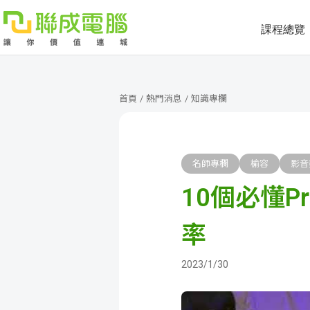
課程總覽
課
程
就
首頁
/
熱門消息
/
知識專欄
總
業
學
覽
徵
員
學
名師專欄
榆容
影音
10個必懂P
才
展
員
嚴
現
服
選
關
率
務
師
於
熱
2023/1/30
資
聯
門
分