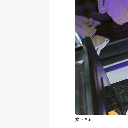
成
新
校
開
聞
據
課
友
點
查
站
詢
連
結
文、Yui