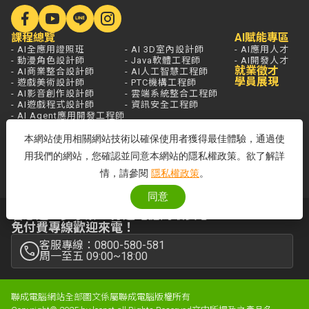
課程總覽
AI賦能專區
- AI全應用證照班
- AI 3D室內設計師
- AI應用人才
- 動漫角色設計師
- Java軟體工程師
- AI開發人才
就業徵才
- AI商業整合設計師
- AI人工智慧工程師
學員展現
- 遊戲美術設計師
- PTC機構工程師
- AI影音創作設計師
- 雲端系統整合工程師
- AI遊戲程式設計師
- 資訊安全工程師
- AI Agent應用開發工程師
學員服務
熱門新聞
開課查詢
關於聯成
分校據點
本網站使用相關網站技術以確保使用者獲得最佳體驗，通過使
- 國家登錄AI人才培訓機構
用我們的網站，您確認並同意本網站的隱私權政策。欲了解詳
- 品牌故事
- 品牌大事記
情，請參閱
隱私權政策
。
同意
若想進一步了解，打通電話問最安心，
免付費專線歡迎來電！
客服專線：0800-580-581
周一至五 09:00~18:00
聯成電腦網站全部圖文係屬聯成電腦版權所有