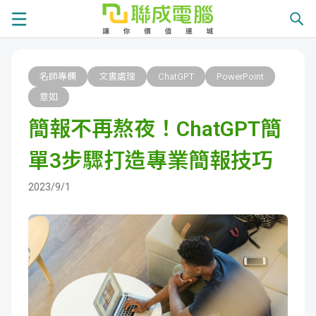
課
名師專欄
文書處理
ChatGPT
PowerPoint
程
就
意如
簡報不再熬夜！ChatGPT簡
總
業
學
單3步驟打造專業簡報技巧
覽
徵
員
學
2023/9/1
才
展
員
嚴
現
服
選
關
務
師
於
熱
資
聯
門
分