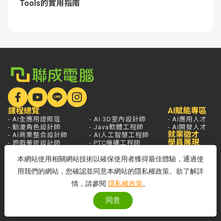
Tools的實用指南
課程總覽
AI賦能專區
- AI全應用證照班
- AI 3D室內設計師
- AI應用人才
- 動漫角色設計師
- Java軟體工程師
- AI開發人才
就業徵才
- AI商業整合設計師
- AI人工智慧工程師
學員展現
- 遊戲美術設計師
- PTC機構工程師
- AI影音創作設計師
- 雲端系統整合工程師
本網站使用相關網站技術以確保使用者獲得最佳體驗，通過使
- AI遊戲程式設計師
- 資訊安全工程師
- AI Agent應用開發工程師
用我們的網站，您確認並同意本網站的隱私權政策。欲了解詳
學員服務
熱門新聞
開課查詢
關於聯成
分校據點
情，請參閱
隱私權政策
。
- 國家登錄AI人才培訓機構
- 品牌故事
同意
- 品牌大事記