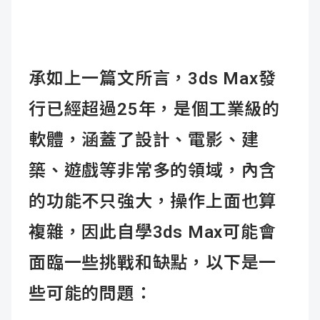
成
新
校
開
聞
據
課
友
承如上一篇文所言，3ds Max發
點
查
站
行已經超過25年，是個工業級的
詢
連
軟體，涵蓋了設計、電影、建
結
築、遊戲等非常多的領域，內含
的功能不只強大，操作上面也算
複雜，因此自學3ds Max可能會
面臨一些挑戰和缺點，以下是一
些可能的問題：