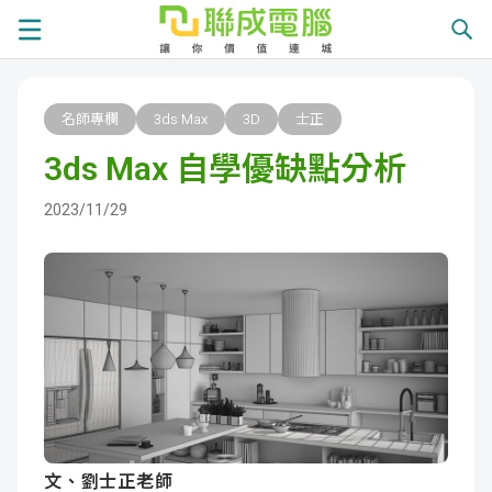
課
名師專欄
3ds Max
3D
士正
程
就
3ds Max 自學優缺點分析
總
業
學
2023/11/29
覽
徵
員
學
才
展
員
嚴
現
服
選
關
務
師
於
熱
資
聯
門
分
文、劉士正老師