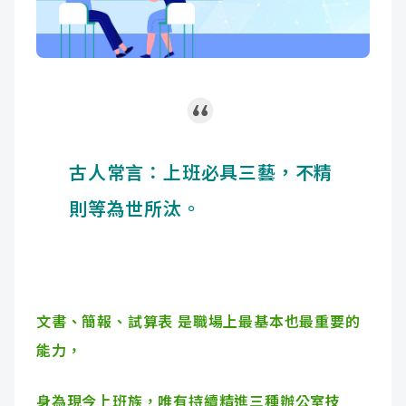
成
新
校
開
聞
據
課
友
點
查
站
詢
連
古人常言：上班必具三藝，不精
結
則等為世所汰。
文書、簡報、試算表 是職場上最基本也最重要的
能力，
身為現今上班族，唯有持續精進三種辦公室技