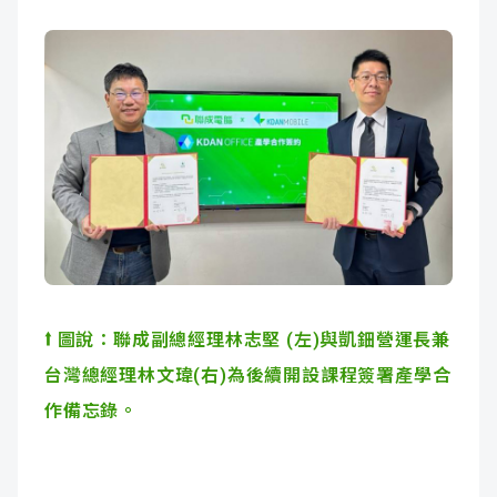
⭡
圖說：聯成副總經理林志堅 (左)與凱鈿營運長兼
台灣總經理林文瑋(右)為後續開設課程簽署產學合
作備忘錄。