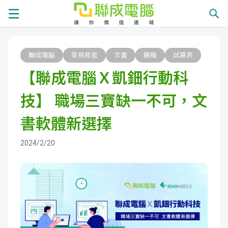
課
聯成電腦
菜鳥救星
文書
簡報
試算表
程
就
【聯成電腦Ｘ凱鈿行動科
總
業
學
技】 職場三寶缺一不可，文
覽
徵
員
學
書軟體新選擇
才
展
員
嚴
2024/2/20
現
服
選
關
務
師
於
熱
資
聯
門
分