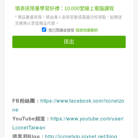
FB粉絲團：
https://www.facebook.com/lccnetzo
ne
YouTube頻道：
https://www.youtube.com/user/
LccnetTaiwan
痞客邦Blog：
http://lccnetvip.pixnet.net/blog