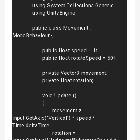
using System.Collections.Generic
;

using UnityEngine
;

public class Movement : 
MonoBehaviour {
public float speed = 1f
;

public float rotateSpeed = 50f
;

private Vector3 movement
;

private float rotation
;

void Update ()
{
movement.z = 
Input.GetAxis("Vertical") * speed * 
Time.deltaTime
;

rotation = 