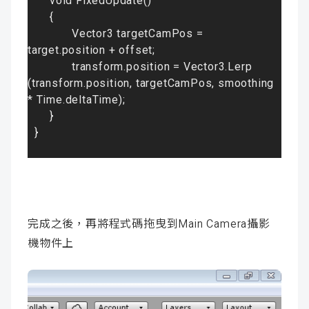
void FixedUpdate()
{
Vector3 targetCamPos = 
target.position + offset
;

transform.position = Vector3.Lerp 
(transform.position, targetCamPos, smoothing 
* Time.deltaTime)
;

}
}
完成之後，再將程式碼拖曳到Main Camera攝影
機物件上