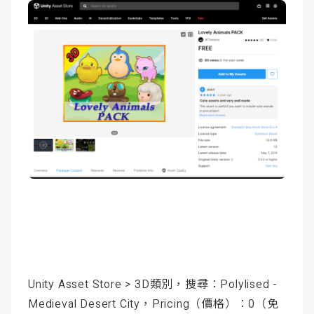
Unity Asset Store > 3D類別，搜尋：Polylised -
Medieval Desert City，Pricing（
價格）
：0（
免