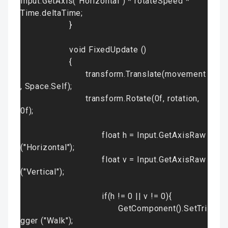
Input.GetAxis("Horizontal") * rotateSpeed * 
Time.deltaTime
;

}
void FixedUpdate ()
{
transform.Translate(movement
, Space.Self)
;

transform.Rotate(0f, rotation, 
0f)
;

float h = Input.GetAxisRaw 
("Horizontal")
;

float v = Input.GetAxisRaw 
("Vertical")
;

if(h != 0 || v != 0){
GetComponent
().SetTri
gger ("Walk")
;
