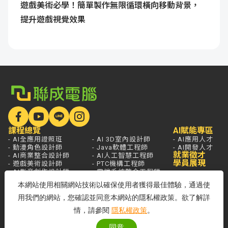
遊戲美術必學！簡單製作無限循環橫向移動背景，
提升遊戲視覺效果
課程總覽
AI賦能專區
- AI全應用證照班
- AI 3D室內設計師
- AI應用人才
- 動漫角色設計師
- Java軟體工程師
- AI開發人才
就業徵才
- AI商業整合設計師
- AI人工智慧工程師
學員展現
- 遊戲美術設計師
- PTC機構工程師
- AI影音創作設計師
- 雲端系統整合工程師
- AI遊戲程式設計師
- 資訊安全工程師
本網站使用相關網站技術以確保使用者獲得最佳體驗，通過使
- AI Agent應用開發工程師
學員服務
熱門新聞
開課查詢
用我們的網站，您確認並同意本網站的隱私權政策。欲了解詳
關於聯成
分校據點
情，請參閱
隱私權政策
。
- 國家登錄AI人才培訓機構
- 品牌故事
同意