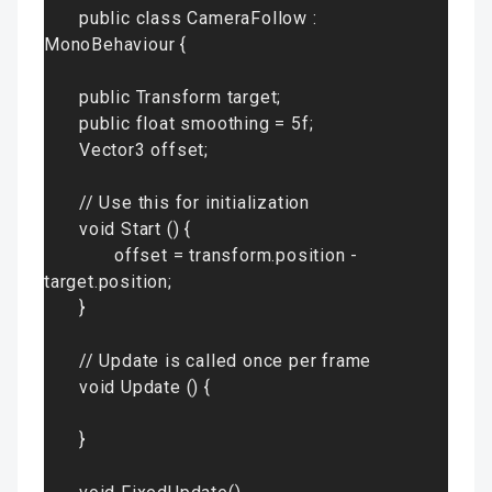
public class CameraFollow : 
MonoBehaviour {
public Transform target
;

public float smoothing = 5f
;

Vector3 offset
;

// Use this for initialization
void Start () {
offset = transform.position - 
target.position
;

}
// Update is called once per frame
void Update () {
}