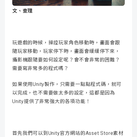
成
新
校
開
文、查理
聞
據
課
友
點
查
站
玩遊戲的時候，操控玩家角色移動時，畫面會跟
隨玩家移動，玩家停下時，畫面會緩緩停下來，
詢
連
攝影機跟隨要如何設定呢？會不會非常的困難？
需要寫非常多的程式嗎？
結
如果使用Unity製作，只需要一點點程式碼，就可
以完成，也不需要做太多的設定，這都是因為
Unity提供了非常強大的各項功能！
首先我們可以到Unity官方網站的Asset Store素材