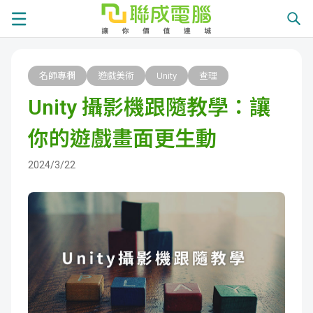
課
名師專欄
遊戲美術
Unity
查理
程
就
Unity 攝影機跟隨教學：讓
總
業
學
你的遊戲畫面更生動
覽
徵
員
學
2024/3/22
才
展
員
嚴
現
服
選
關
務
師
於
熱
資
聯
門
分