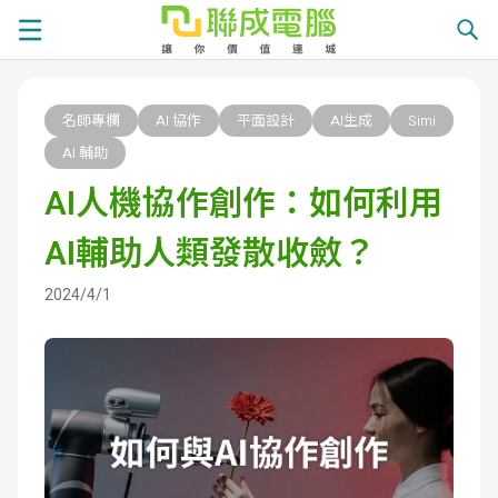
課
名師專欄
AI 協作
平面設計
AI生成
Simi
程
就
AI 輔助
AI人機協作創作：如何利用
總
業
學
AI輔助人類發散收斂？
覽
徵
員
學
2024/4/1
才
展
員
嚴
現
服
選
關
務
師
於
熱
資
聯
門
分