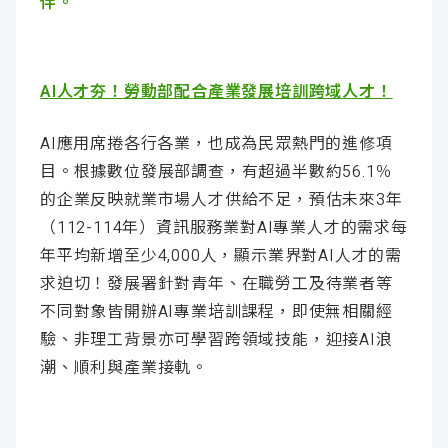
伴。
AI人才夯！勞動部配合產業發展培訓跨域人才！
AI應用席捲各行各業，也成為民眾熱門的進修項
目。根據數位發展部調查，有超過半數約56.1％
的企業反映就業市場人才供給不足，預估未來3年
（112-114年）資訊服務業對AI專業人才的需求每
年平均新增至少4,000人，顯示業界對AI人才的需
求迫切！發展署針對青年、在職勞工及待業者等
不同對象皆開辦AI專業培訓課程，即使無相關經
驗、非理工背景亦可學習跨領域技能，迎接AI浪
潮、順利與產業接軌。