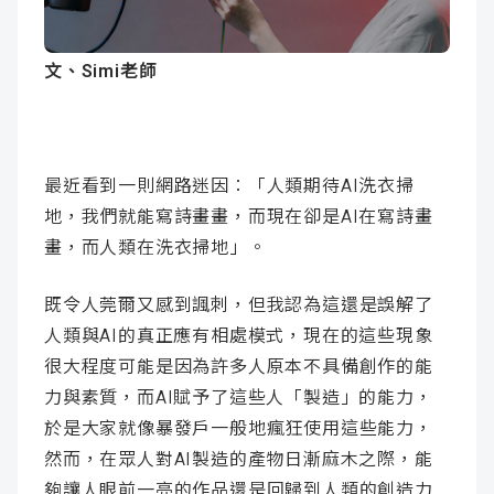
成
新
校
開
文、Simi老師
聞
據
課
友
點
查
站
最近看到一則網路迷因：「人類期待AI洗衣掃
詢
連
地，我們就能寫詩畫畫，而現在卻是AI在寫詩畫
畫，而人類在洗衣掃地」。
結
既令人莞爾又感到諷刺，但我認為這還是誤解了
人類與AI的真正應有相處模式，現在的這些現象
很大程度可能是因為許多人原本不具備創作的能
力與素質，而AI賦予了這些人「製造」的能力，
於是大家就像暴發戶一般地瘋狂使用這些能力，
然而，在眾人對AI製造的產物日漸麻木之際，能
夠讓人眼前一亮的作品還是回歸到人類的創造力