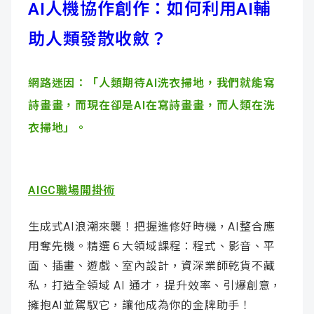
AI人機協作創作：如何利用AI輔
助人類發散收斂？
網路迷因：「人類期待AI洗衣掃地，我們就能寫
詩畫畫，而現在卻是AI在寫詩畫畫，而人類在洗
衣掃地」。
AIGC職場開掛術
生成式AI浪潮來襲！把握進修好時機，AI整合應
用奪先機。精選６大領域課程：程式、影音、平
面、插畫、遊戲、室內設計，資深業師乾貨不藏
私，打造全領域 AI 通才，提升效率、引爆創意，
擁抱AI並駕馭它，讓他成為你的金牌助手！