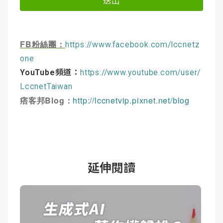
FB粉絲團：
https://www.facebook.com/lccnetz
one
YouTube頻道：
https://www.youtube.com/user/
LccnetTaiwan
痞客邦Blog：
http://lccnetvip.pixnet.net/blog
延伸閱讀