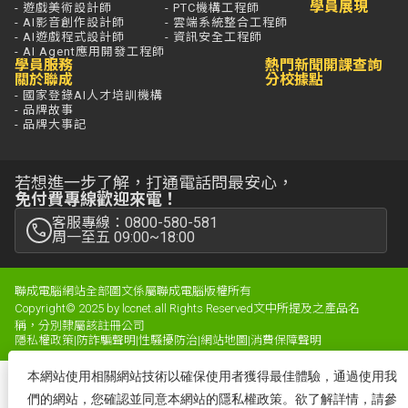
學員展現
- 遊戲美術設計師
- PTC機構工程師
- AI影音創作設計師
- 雲端系統整合工程師
- AI遊戲程式設計師
- 資訊安全工程師
- AI Agent應用開發工程師
學員服務
熱門新聞
開課查詢
關於聯成
分校據點
- 國家登錄AI人才培訓機構
- 品牌故事
- 品牌大事記
若想進一步了解，打通電話問最安心，
免付費專線歡迎來電！
客服專線：0800-580-581
周一至五 09:00~18:00
聯成電腦網站全部圖文係屬聯成電腦版權所有
Copyright© 2025 by lccnet.all Rights Reserved文中所提及之產品名
稱，分別隸屬該註冊公司
隱私權政策
|
防詐騙聲明
|
性騷擾防治
|
網站地圖
|
消費保障聲明
本網站使用相關網站技術以確保使用者獲得最佳體驗，通過使用我
們的網站，您確認並同意本網站的隱私權政策。欲了解詳情，請參