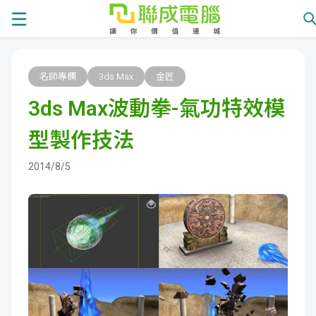
課
名師專欄
3ds Max
金匠
程
就
3ds Max波動拳-氣功特效模
總
業
學
型製作技法
覽
徵
員
學
2014/8/5
才
展
員
嚴
現
服
選
關
務
師
於
熱
資
聯
門
分