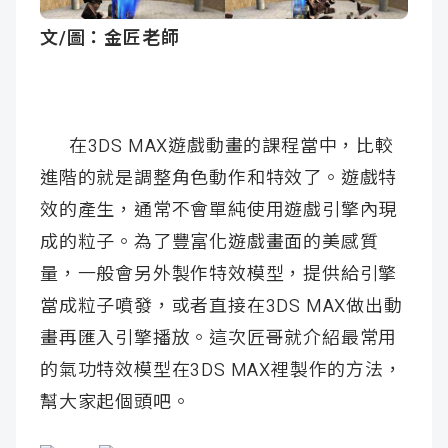
成
新
校
開
文/圖：金匠老師
聞
據
課
友
點
查
站
在3DS MAX遊戲動畫的課程當中，比較
進階的就是調整角色動作和特效了。遊戲特
詢
連
效的產生，通常不會單純使用遊戲引擎內現
結
成的粒子。為了豐富化遊戲畫面的美感質
量，一般會另外製作特效模型，提供給引擎
當成粒子噴發，或者直接在3DS MAX做出動
畫再匯入引擎播放。這次匠哥就介紹最常用
的氣功特效模型在3DS MAX裡製作的方法，
幫大家起個頭吧。