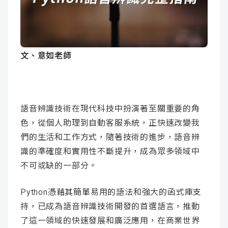
成
新
校
開
聞
據
課
友
文、意如老師
點
查
站
詢
連
語音辨識技術在現代科技中扮演著至關重要的角
結
色，從個人助理到自動客服系統，正快速改變我
們的生活和工作方式，隨著技術的進步，語音辨
識的準確度和實用性不斷提升，成為眾多領域中
不可或缺的一部分。
Python憑藉其簡單易用的語法和強大的函式庫支
持，已成為語音辨識技術開發的首選語言，推動
了這一領域的快速發展和廣泛應用，在商業世界