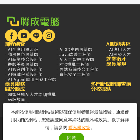
課程總覽
AI賦能專區
- AI全應用證照班
- AI 3D室內設計師
- AI應用人才
- 動漫角色設計師
- Java軟體工程師
- AI開發人才
就業徵才
- AI商業整合設計師
- AI人工智慧工程師
學員展現
- 遊戲美術設計師
- PTC機構工程師
- AI影音創作設計師
- 雲端系統整合工程師
- AI遊戲程式設計師
- 資訊安全工程師
- AI Agent應用開發工程師
學員服務
熱門新聞
開課查詢
關於聯成
分校據點
- 國家登錄AI人才培訓機構
- 品牌故事
- 品牌大事記
本網站使用相關網站技術以確保使用者獲得最佳體驗，通過使
用我們的網站，您確認並同意本網站的隱私權政策。欲了解詳
若想進一步了解，打通電話問最安心，
情，請參閱
隱私權政策
。
免付費專線歡迎來電！
同意
客服專線：0800-580-581