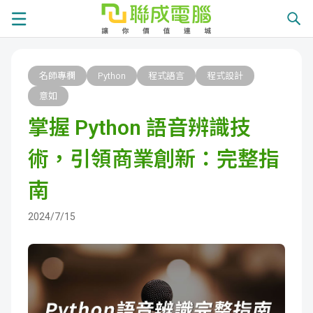
課
名師專欄
Python
程式語言
程式設計
程
就
意如
掌握 Python 語音辨識技
總
業
學
術，引領商業創新：完整指
覽
徵
員
學
南
才
展
員
嚴
2024/7/15
現
服
選
關
務
師
於
熱
資
聯
門
分