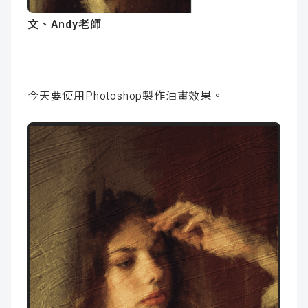
成
新
校
開
文、Andy老師
聞
據
課
友
點
查
站
今天要使用Photoshop製作油畫效果。
詢
連
結