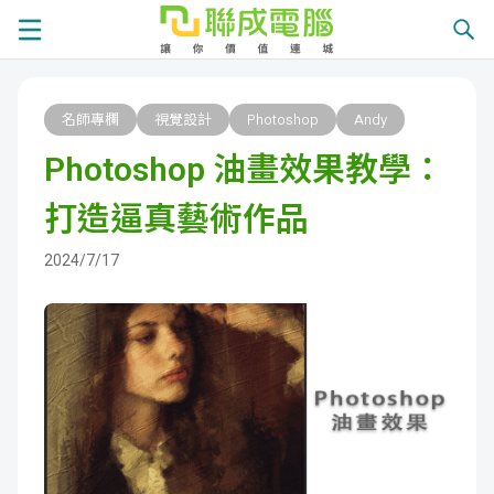
課
名師專欄
視覺設計
Photoshop
Andy
程
就
Photoshop 油畫效果教學：
總
業
學
打造逼真藝術作品
覽
徵
員
學
2024/7/17
才
展
員
嚴
現
服
選
關
務
師
於
熱
資
聯
門
分