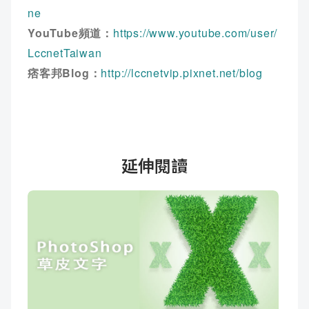
ne
YouTube頻道：
https://www.youtube.com/user/
LccnetTaiwan
痞客邦Blog：
http://lccnetvip.pixnet.net/blog
延伸閱讀