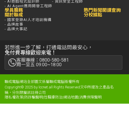
- AI遊戲程式設計師
- 資訊安全工程師
- AI Agent應用開發工程師
學員服務
熱門新聞
開課查詢
關於聯成
分校據點
- 國家登錄AI人才培訓機構
- 品牌故事
- 品牌大事記
若想進一步了解，打通電話問最安心，
免付費專線歡迎來電！
客服專線：0800-580-581
周一至五 09:00~18:00
聯成電腦網站全部圖文係屬聯成電腦版權所有
Copyright© 2025 by lccnet.all Rights Reserved文中所提及之產品名
稱，分別隸屬該註冊公司
隱私權政策
|
防詐騙聲明
|
性騷擾防治
|
網站地圖
|
消費保障聲明