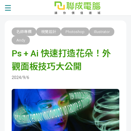
課
名師專欄
視覺設計
Photoshop
Illustrator
程
就
Andy
Ps + Ai 快速打造花朵！外
總
業
學
觀面板技巧大公開
覽
徵
員
學
2024/9/6
才
展
員
嚴
現
服
選
關
務
師
於
熱
資
聯
門
分