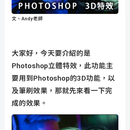
成
新
校
開
文、Andy老師
聞
據
課
友
點
查
站
詢
連
大家好，今天要介紹的是
Photoshop立體特效，此功能主
結
要用到Photoshop的3D功能，以
及筆刷效果，那就先來看一下完
成的效果。