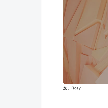
成
新
校
開
聞
據
課
友
點
查
站
詢
連
結
Rory
文、