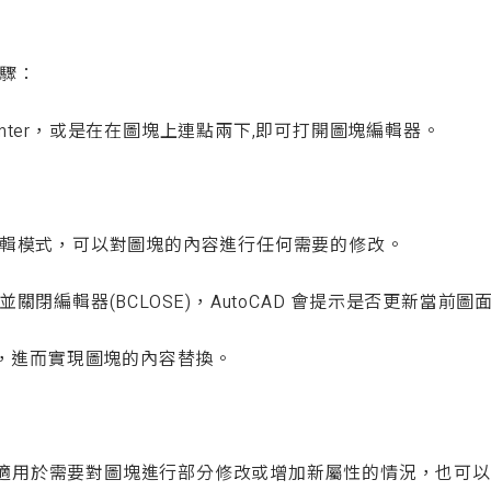
步驟：
下 Enter，或是在在圖塊上連點兩下,即可打開圖塊編輯器。
輯模式，可以對圖塊的內容進行任何需要的修改。
關閉編輯器(BCLOSE)，AutoCAD 會提示是否更新當前
塊，進而實現圖塊的內容替換。
，非常適用於需要對圖塊進行部分修改或增加新屬性的情況，也可