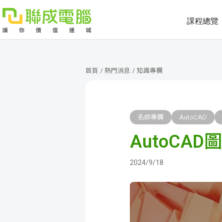
課程總覽
課
程
就
首頁
/
熱門消息
/
知識專欄
總
業
學
覽
徵
員
學
名師專欄
AutoCAD
AutoCA
才
展
員
嚴
現
服
選
關
2024/9/18
務
師
於
熱
資
聯
門
分