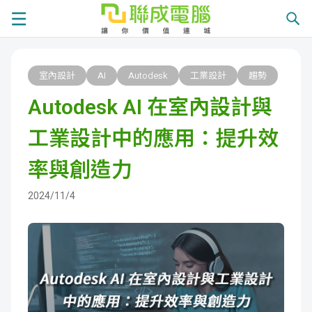
課
室內設計
AI
Autodesk
工業設計
趨勢
程
就
Autodesk AI 在室內設計與
總
業
學
工業設計中的應用：提升效
覽
徵
員
學
率與創造力
才
展
員
嚴
2024/11/4
現
服
選
關
務
師
於
熱
資
聯
門
分