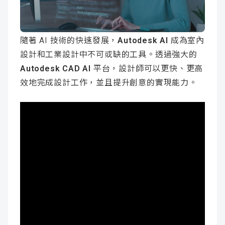
成
新
校
開
聞
據
課
友
隨著 AI 技術的快速發展，
Autodesk AI
成為室內
設計和工業設計中不可或缺的工具。透過強大的
點
查
站
Autodesk CAD AI
平台，設計師可以更快、更高
效地完成設計工作，並且提升創意的實現能力。
詢
連
結