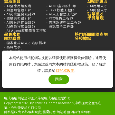
課程總覽
AI賦能專區
- AI全應用證照班
- AI 3D室內設計師
- AI應用人才
- 動漫角色設計師
- Java軟體工程師
- AI開發人才
就業徵才
- AI商業整合設計師
- AI人工智慧工程師
學員展現
- 遊戲美術設計師
- PTC機構工程師
- AI影音創作設計師
- 雲端系統整合工程師
- AI遊戲程式設計師
- 資訊安全工程師
- AI Agent應用開發工程師
學員服務
熱門新聞
開課查詢
關於聯成
分校據點
- 國家登錄AI人才培訓機構
- 品牌故事
- 品牌大事記
本網站使用相關網站技術以確保使用者獲得最佳體驗，通過使
用我們的網站，您確認並同意本網站的隱私權政策。欲了解詳
若想進一步了解，打通電話問最安心，
情，請參閱
隱私權政策
。
免付費專線歡迎來電！
客服專線：0800-580-581
同意
周一至五 09:00~18:00
聯成電腦網站全部圖文係屬聯成電腦版權所有
Copyright© 2025 by lccnet.all Rights Reserved文中所提及之產品名
稱，分別隸屬該註冊公司
隱私權政策
|
防詐騙聲明
|
性騷擾防治
|
網站地圖
|
消費保障聲明