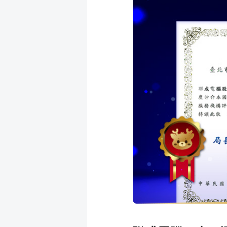
成
新
校
開
聞
據
課
友
點
查
站
詢
連
結