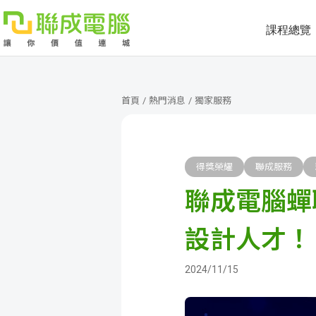
課程總覽
課
程
就
首頁
/
熱門消息
/
獨家服務
總
業
學
覽
徵
員
學
得獎榮耀
聯成服務
聯成電腦蟬
才
展
員
嚴
現
服
選
關
設計人才！
務
師
於
熱
2024/11/15
資
聯
門
分