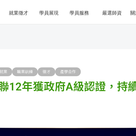
就業徵才
學員展現
學員服務
嚴選師資
關
就業
職業訓練
徵才
產學合作
聯12年獲政府A級認證，持