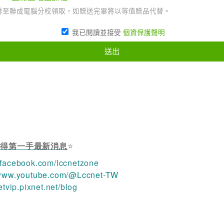
獲得第一手最新消息
⭐
.facebook.com/lccnetzone
/www.youtube.com/@Lccnet-TW
netvip.pixnet.net/blog