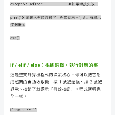
except ValueError: # 如果轉換失敗...
print("❌ 請輸入有效的數字，程式結束。") # ...就顯示
這個提示
exit()
if / elif / else：根據選擇，執行對應的事
這是整支計算機程式的決策核心。你可以把它想
成超商的自動收銀機：按 1 號鍵結帳、按 2 號鍵
退款、按錯了就顯示「無效按鍵」。程式邏輯完
全一樣。
if choice == '1':