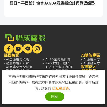
從日本平面設計協會JAGDA看最新設計與職涯趨勢
課程總覽
AI賦能專區
- AI全應用證照班
- AI 3D室內設計師
- AI應用人才
- 動漫角色設計師
- Java軟體工程師
- AI開發人才
就業徵才
- AI商業整合設計師
- AI人工智慧工程師
學員展現
- 遊戲美術設計師
- PTC機構工程師
- AI影音創作設計師
- 雲端系統整合工程師
本網站使用相關網站技術以確保使用者獲得最佳體驗，通過使
- AI遊戲程式設計師
- 資訊安全工程師
用我們的網站，您確認並同意本網站的隱私權政策。欲了解詳
- AI Agent應用開發工程師
學員服務
熱門新聞
開課查詢
情，請參閱
隱私權政策
。
關於聯成
分校據點
- 國家登錄AI人才培訓機構
同意
- 品牌故事
- 品牌大事記