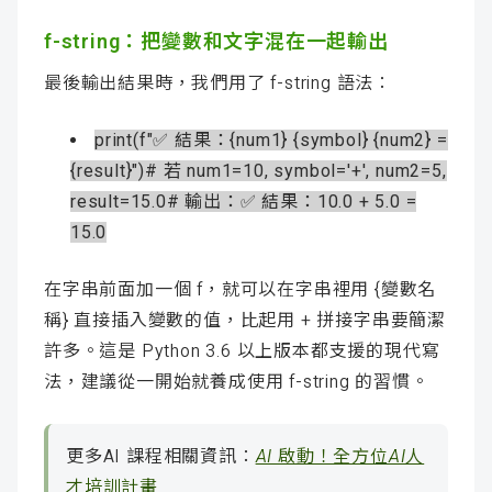
f-string：把變數和文字混在一起輸出
最後輸出結果時，我們用了 f-string 語法：
print(f"✅ 結果：{num1} {symbol} {num2} =
{result}")# 若 num1=10, symbol='+', num2=5,
result=15.0# 輸出：✅ 結果：10.0 + 5.0 =
15.0
在字串前面加一個 f，就可以在字串裡用 {變數名
稱} 直接插入變數的值，比起用 + 拼接字串要簡潔
許多。這是 Python 3.6 以上版本都支援的現代寫
法，建議從一開始就養成使用 f-string 的習慣。
更多AI 課程相關資訊：
AI 啟動！全方位AI人
才培訓計畫