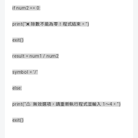
if num2 == 0:
print("❌ 除數不能為零！程式結束。")
exit()
result = num1 / num2
symbol = '/'
else:
print("⚠️ 無效選項，請重新執行程式並輸入 1～4。")
exit()