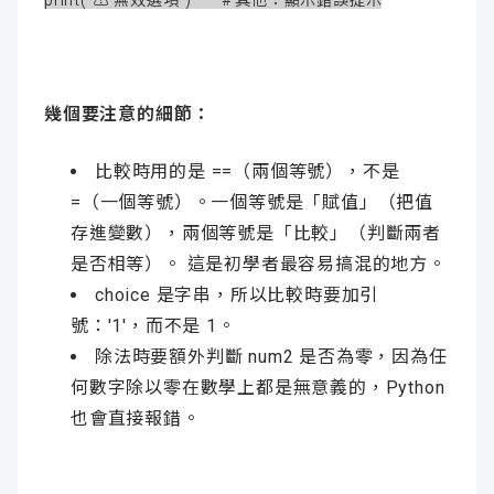
print("⚠️ 無效選項") # 其他：顯示錯誤提示
幾個要注意的細節：
比較時用的是 ==（兩個等號），不是
=（一個等號）。一個等號是「賦值」（把值
存進變數），兩個等號是「比較」（判斷兩者
是否相等）。 這是初學者最容易搞混的地方。
choice 是字串，所以比較時要加引
號：'1'，而不是 1。
除法時要額外判斷 num2 是否為零，因為任
何數字除以零在數學上都是無意義的，Python
也會直接報錯。