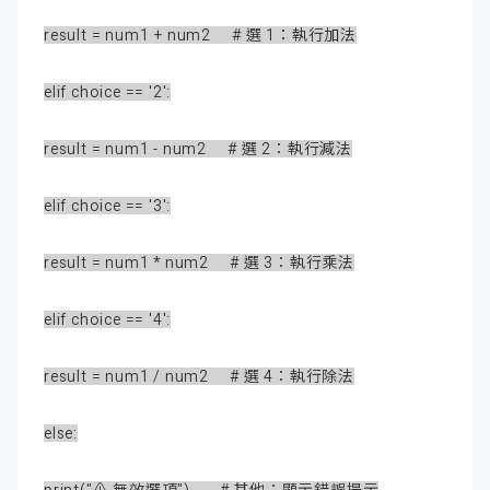
result = num1 + num2 # 選 1：執行加法
elif choice == '2':
result = num1 - num2 # 選 2：執行減法
elif choice == '3':
result = num1 * num2 # 選 3：執行乘法
elif choice == '4':
result = num1 / num2 # 選 4：執行除法
else: