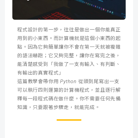
成
新
校
開
聞
據
課
友
程式設計的第一步，往往是做出一個你能真正
用到的小東西。而計算機就是這個小東西的起
點
查
站
點。因為它夠簡單讓你不會在第一天就被複雜
詢
連
的語法嚇跑；它又夠完整，讓你在寫完之後，
能清楚感受到「我做了一支有輸入、有判斷、
結
有輸出的真實程式」
這篇教學會帶你用 Python 從頭到尾寫出一支
可以執行四則運算的計算機程式，並且逐行解
釋每一段程式碼在做什麼。你不需要任何先備
知識，只要跟著步驟走，就能完成。