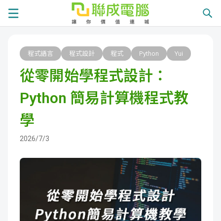
課
程式語言
程式設計
程式
Python
Yui
程
就
從零開始學程式設計：
總
業
學
Python 簡易計算機程式教
覽
徵
員
學
學
才
展
員
嚴
2026/7/3
現
服
選
關
務
師
於
熱
資
聯
門
分