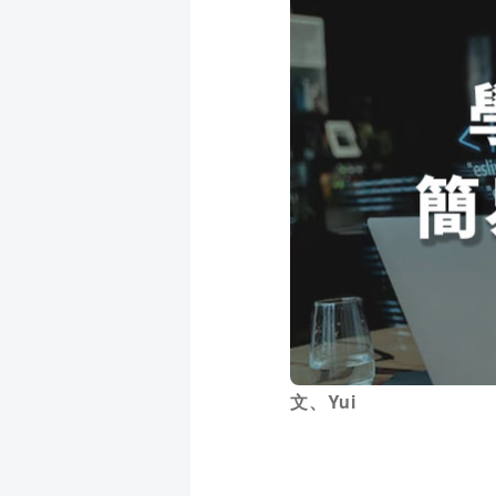
成
新
校
開
聞
據
課
友
點
查
站
詢
連
結
文、Yui