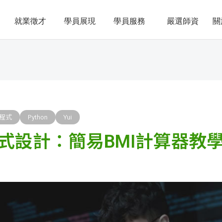
就業徵才
學員展現
學員服務
嚴選師資
關
程式
Python
Yui
式設計：簡易BMI計算器教