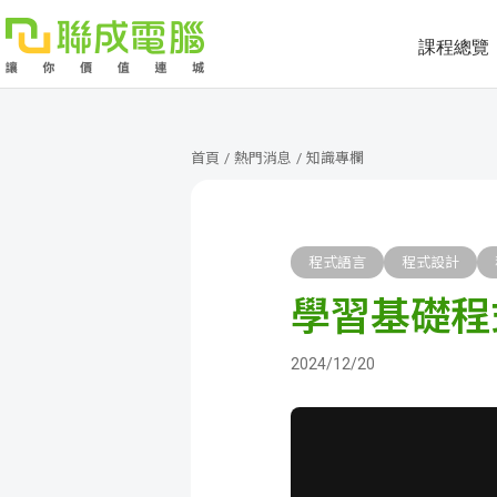
課程總覽
課
程
就
首頁
/
熱門消息
/
知識專欄
總
業
學
覽
徵
員
學
程式語言
程式設計
學習基礎程
才
展
員
嚴
現
服
選
關
2024/12/20
務
師
於
熱
資
聯
門
分