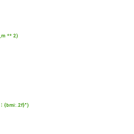
_m ** 2)
{bmi:.2f}")