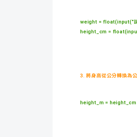
weight = float(in
height_cm = float
3. 將身高從公分轉換為
height_m = height_cm 