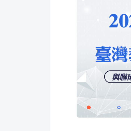
成
新
校
開
聞
據
課
友
點
查
站
詢
連
結