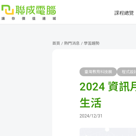
課程總覽
課
程
就
首頁
/
熱門消息
/
學習趨勢
總
業
學
覽
徵
員
學
臺灣教育科技展
程式設
2024 資
才
展
員
嚴
現
服
選
關
生活
務
師
於
熱
2024/12/31
資
聯
門
分