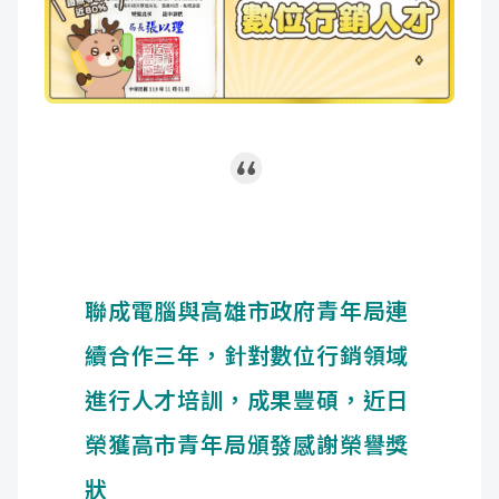
成
新
校
開
聞
據
課
友
點
查
站
詢
連
結
聯成電腦與高雄市政府青年局連
續合作三年，針對數位行銷領域
進行人才培訓，成果豐碩，近日
榮獲高市青年局頒發感謝榮譽獎
狀