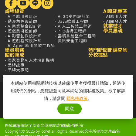
課程總覽
AI賦能專區
- AI全應用證照班
- AI 3D室內設計師
- AI應用人才
- 動漫角色設計師
- Java軟體工程師
- AI開發人才
就業徵才
- AI商業整合設計師
- AI人工智慧工程師
學員展現
- 遊戲美術設計師
- PTC機構工程師
- AI影音創作設計師
- 雲端系統整合工程師
- AI遊戲程式設計師
- 資訊安全工程師
- AI Agent應用開發工程師
學員服務
熱門新聞
開課查詢
關於聯成
分校據點
- 國家登錄AI人才培訓機構
- 品牌故事
- 品牌大事記
本網站使用相關網站技術以確保使用者獲得最佳體驗，通過使
若想進一步了解，打通電話問最安心，
用我們的網站，您確認並同意本網站的隱私權政策。欲了解詳
免付費專線歡迎來電！
情，請參閱
隱私權政策
。
客服專線：0800-580-581
周一至五 09:00~18:00
同意
聯成電腦網站全部圖文係屬聯成電腦版權所有
Copyright© 2025 by lccnet.all Rights Reserved文中所提及之產品名