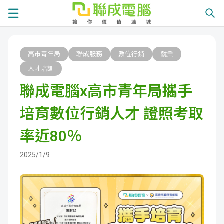
課
高市青年局
聯成服務
數位行銷
就業
程
就
人才培訓
聯成電腦x高市青年局攜手
總
業
學
培育數位行銷人才 證照考取
覽
徵
員
學
率近80％
才
展
員
嚴
2025/1/9
現
服
選
關
務
師
於
熱
資
聯
門
分