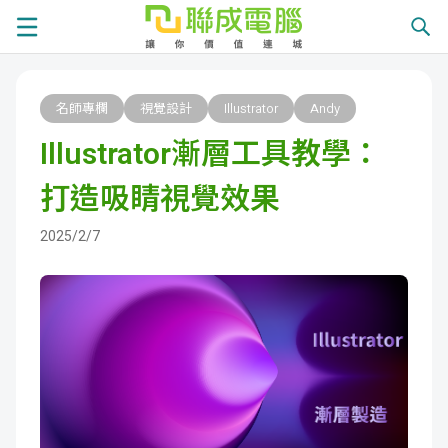
課
名師專欄
視覺設計
Illustrator
Andy
程
就
Illustrator漸層工具教學：
總
業
學
打造吸睛視覺效果
覽
徵
員
學
2025/2/7
才
展
員
嚴
現
服
選
關
務
師
於
熱
資
聯
門
分