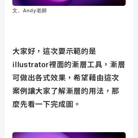
成
新
校
開
文、Andy老師
聞
據
課
友
點
查
站
大家好，這次要示範的是
詢
連
illustrator裡面的漸層工具，漸層
結
可做出各式效果，希望藉由這次
案例讓大家了解漸層的用法，那
麼先看一下完成圖。