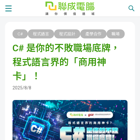
課
C#
程式語言
程式設計
產學合作
職場
程
就
C# 是你的不敗職場底牌，
總
業
學
程式語言界的「商用神
覽
徵
員
學
卡」！
才
展
員
嚴
2025/8/8
現
服
選
關
務
師
於
熱
資
聯
門
分