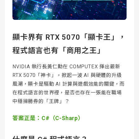
成
新
校
開
聞
據
課
友
顯卡界有 RTX 5070「顯卡王」，
點
查
站
程式語言也有「商用之王」
詢
連
NVIDIA 執行長黃仁勳在 COMPUTEX 揮出最新
結
RTX 5070「神卡」，掀起一波 AI 與硬體的升級
風潮，顯卡是驅動 AI 計算與遊戲效能的關鍵，而
在程式語言的世界裡，是否也存在一張能在職場
中穩操勝券的「王牌」？
答案正是：C#（C-Sharp）