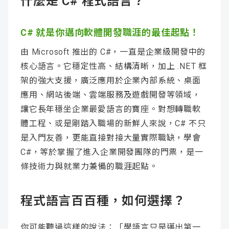
什麼是 C# 程式語言？
C# 就是你邁向軟體開發職涯的最佳起點！
由 Microsoft 推出的 C#，一直是企業級開發中的
核心語言。它穩定性高、結構清晰，加上 .NET 框
架的強大支援，廣泛應用於企業內部系統、桌面
應用、網站後端、雲端服務及遊戲開發等領域，
讓它長年穩坐企業最愛語言的寶座。對想轉職軟
體工程、或是剛踏入職場的新鮮人來說，C# 不只
是入門友善，更能直接對接大量實際職缺，學會
C#，等於掌握了進入企業開發團隊的門票，是一
條技術力與就業力兼備的職涯起點。
程式語言百百種，如何選擇？
你可能聽過這樣的說法：「學語言只是邁出第一