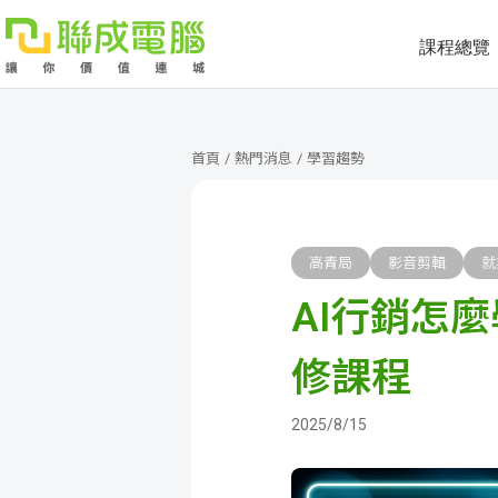
課程總覽
課
程
就
首頁
/
熱門消息
/
學習趨勢
總
業
學
覽
徵
員
學
高青局
影音剪輯
就
AI行銷怎
才
展
員
嚴
現
服
選
關
修課程
務
師
於
熱
2025/8/15
資
聯
門
分