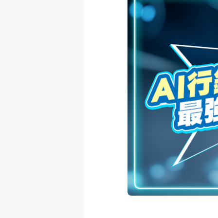
成
新
校
開
聞
據
課
友
點
查
站
詢
連
結