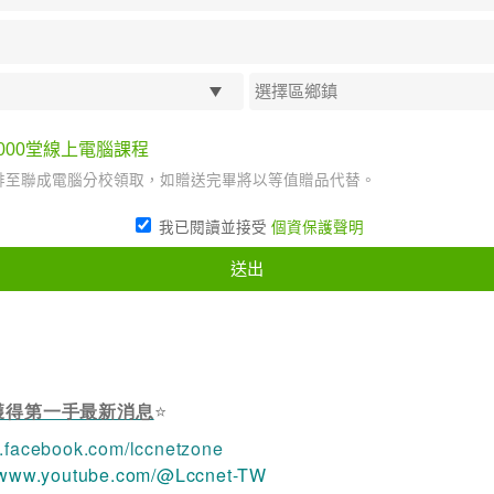
，獲得第一手最新消息
⭐
w.facebook.com/lccnetzone
//www.youtube.com/@Lccnet-TW