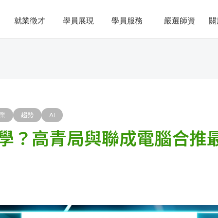
就業徵才
學員展現
學員服務
嚴選師資
關
業
趨勢
AI
麼學？高青局與聯成電腦合推