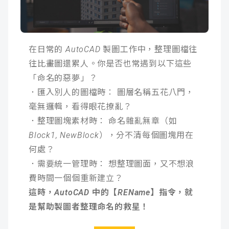
成
新
校
開
聞
據
課
友
在日常的 AutoCAD 製圖工作中，整理圖檔往
往比畫圖還累人。你是否也常遇到以下這些
點
查
站
「命名的惡夢」？
詢
連
．匯入別人的圖檔時： 圖層名稱五花八門，
毫無邏輯，看得眼花撩亂？
結
．整理圖塊素材時： 命名雜亂無章（如
Block1, NewBlock），分不清每個圖塊用在
何處？
．需要統一管理時： 想整理圖面，又不想浪
費時間一個個重新建立？
這時，AutoCAD 中的【REName】指令，就
是幫助製圖者整理命名的救星！