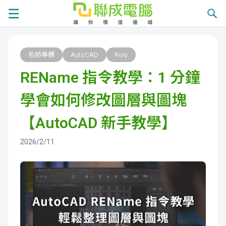
課
名師專欄
AutoCAD
Rory
程
就
REName 指令教學：1 分鐘
總
業
學
學會如何修改圖層與圖塊
覽
徵
員
學
【AutoCAD 新手教學】
才
展
員
嚴
2026/2/11
現
服
選
關
務
師
於
熱
資
聯
門
分