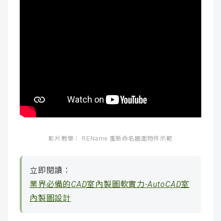
影片教學： REName 重新命名圖面物件示範
立即閱讀：
業界必備的CAD室內製圖軟實力-AutoCAD室
內製圖設計