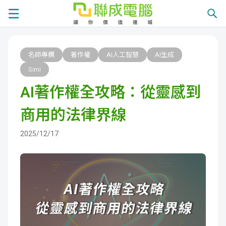
課
名師專欄
著作權
AI人工智慧
AI生成
程
就
Simi
AI著作權全攻略：從靈感到
總
業
學
商用的法律界線
覽
徵
員
學
2025/12/17
才
展
員
嚴
現
服
選
關
務
師
於
熱
資
聯
門
分