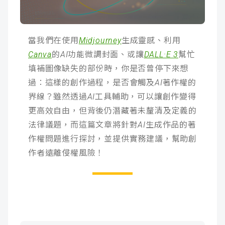
成
新
校
開
聞
據
課
友
當我們在使用
Midjourney
生成靈感、利用
Canva
的AI功能微調封面、或讓
DALL·E 3
幫忙
點
查
站
填補圖像缺失的部份時，你是否曾停下來想
過：這樣的創作過程，是否會觸及AI著作權的
詢
連
界線？雖然透過AI工具輔助，可以讓創作變得
更高效自由，但背後仍潛藏著未釐清及定義的
結
法律議題，而這篇文章將針對AI生成作品的著
作權問題進行探討，並提供實務建議，幫助創
作者遠離侵權風險！