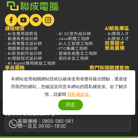
課程總覽
AI賦能專區
- AI全應用證照班
- AI 3D室內設計師
- AI應用人才
- 動漫角色設計師
- Java軟體工程師
- AI開發人才
就業徵才
- AI商業整合設計師
- AI人工智慧工程師
學員展現
- 遊戲美術設計師
- PTC機構工程師
- AI影音創作設計師
- 雲端系統整合工程師
- AI遊戲程式設計師
- 資訊安全工程師
- AI Agent應用開發工程師
學員服務
熱門新聞
開課查詢
關於聯成
分校據點
本網站使用相關網站技術以確保使用者獲得最佳體驗，通過使
- 國家登錄AI人才培訓機構
- 品牌故事
用我們的網站，您確認並同意本網站的隱私權政策。欲了解詳
- 品牌大事記
情，請參閱
隱私權政策
。
同意
若想進一步了解，打通電話問最安心，
免付費專線歡迎來電！
客服專線：0800-580-581
周一至五 09:00~18:00