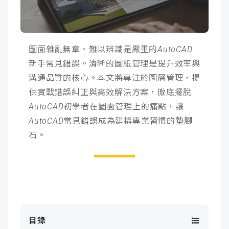
成
新
校
開
聞
據
課
友
圖面雜亂無章、難以辨識是嚴重的AutoCAD
新手常見錯誤。清晰的圖紙管理是提升效率與
點
查
站
溝通品質的核心。本文將專注於圖層管理，提
詢
連
供實戰錯誤糾正與高效解決方案，徹底擺脫
AutoCAD初學者在圖面管理上的痛點，讓
結
AutoCAD常見錯誤成為建構專業習慣的墊腳
石。
目錄