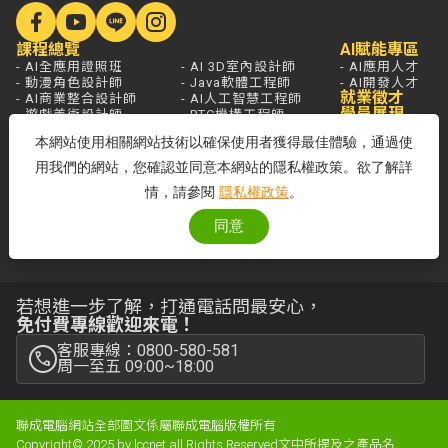
課程總覽
AI賦能專區
- AI全應用證照班
- AI 3D室內設計師
- AI應用人才
- 動漫角色設計師
- Java軟體工程師
- AI開發人才
就業徵才
- AI商業整合設計師
- AI人工智慧工程師
學員展現
- 遊戲美術設計師
- PTC機構工程師
- AI影音創作設計師
- 雲端系統整合工程師
本網站使用相關網站技術以確保使用者獲得最佳體驗，通過使
- AI遊戲程式設計師
- 資訊安全工程師
- AI Agent應用開發工程師
用我們的網站，您確認並同意本網站的隱私權政策。欲了解詳
學員服務
熱門新聞
開課查詢
情，請參閱
隱私權政策
。
關於聯成
分校據點
- 國家登錄AI人才培訓機構
同意
- 品牌故事
- 品牌大事記
若想進一步了解，打通電話問最安心，
免付費專線歡迎來電！
客服專線：0800-580-581
周一至五 09:00~18:00
聯成電腦網站全部圖文係屬聯成電腦版權所有
Copyright© 2025 by lccnet.all Rights Reserved文中所提及之產品名