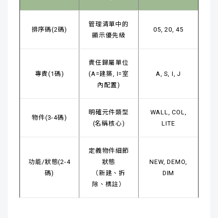
管理清單中的
排序碼(2碼)
05, 20, 45
顯示優先級
責任歸屬單位
專責(1碼)
(A=建築, I=室
A, S, I, J
內配置)
明確元件類型
WALL, COL,
物件(3-4碼)
(名稱核心)
LITE
定義物件細節
功能/狀態(2-4
狀態
NEW, DEMO,
碼)
（新建、拆
DIM
除、標註）