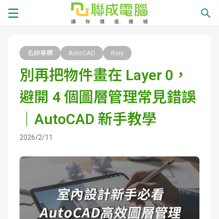
課
名師專欄
AutoCAD
Rory
程
就
別再把物件畫在 Layer 0，
總
業
學
避開 4 個圖層管理常見錯誤
覽
徵
員
學
｜AutoCAD 新手教學
才
展
員
嚴
2026/2/11
現
服
選
關
務
師
於
熱
資
聯
門
分