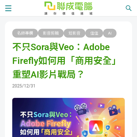
課
名師專欄
影音剪輯
短影音
佳佳
AI
程
就
不只Sora與Veo：Adobe
總
業
學
Firefly如何用「商用安全」
覽
徵
員
學
重塑AI影片戰局？
才
展
員
嚴
2025/12/31
現
服
選
關
務
師
於
熱
資
聯
門
分