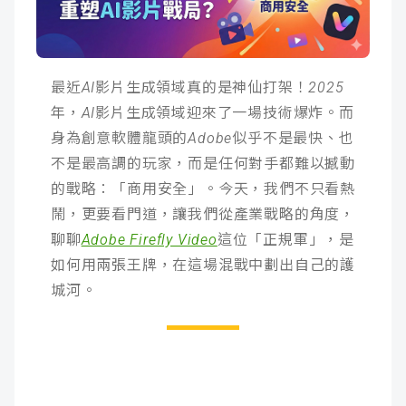
成
新
校
開
聞
據
課
友
最近AI影片生成領域真的是神仙打架！2025
年，AI影片生成領域迎來了一場技術爆炸。而
點
查
站
身為創意軟體龍頭的Adobe似乎不是最快、也
詢
連
不是最高調的玩家，而是任何對手都難以撼動
的戰略：「商用安全」。今天，我們不只看熱
結
鬧，更要看門道，讓我們從產業戰略的角度，
聊聊
Adobe Firefly Video
這位「正規軍」，是
如何用兩張王牌，在這場混戰中劃出自己的護
城河。