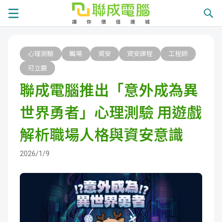
課
心理測驗
職場
資安
資安課程
工程師
程
就
可立鹿
聯成電腦推出「意外成為異
總
業
學
世界勇者」心理測驗 用遊戲
覽
徵
員
學
解析職場人格與資安意識
才
展
員
嚴
2026/1/9
現
服
選
關
務
師
於
熱
資
聯
門
分