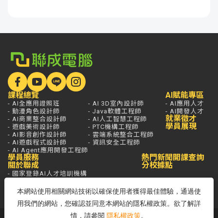
課程總覽
AI賦能專區
- AI全應用證照班
- AI 3D室內設計師
- AI應用人才
- 動漫角色設計師
- Java軟體工程師
- AI開發人才
就業徵才
- AI商業整合設計師
- AI人工智慧工程師
學員展現
- 遊戲美術設計師
- PTC機構工程師
- AI影音創作設計師
- 雲端系統整合工程師
- AI遊戲程式設計師
- 資訊安全工程師
- AI Agent應用開發工程師
學員服務
熱門新聞
開課查詢
關於聯成
分校據點
- 國家登錄AI人才培訓機構
- 品牌故事
- 品牌大事記
本網站使用相關網站技術以確保使用者獲得最佳體驗，通過使
用我們的網站，您確認並同意本網站的隱私權政策。欲了解詳
情，請參閱
隱私權政策
。