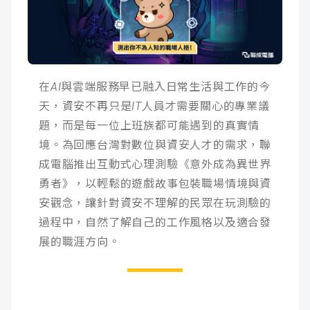
成
新
校
開
聞
據
課
友
在AI與雲端服務早已融入日常生活與工作的今
點
查
站
天，資安不再只是IT人員才需要關心的專業議
詢
連
題，而是每一位上班族都可能遇到的真實情
境。為回應台灣對數位與資安人才的需求，聯
結
成電腦推出互動式心理測驗《意外成為異世界
勇者》，以輕鬆的遊戲故事包裝職場情境與資
安觀念，讓針對資安不理解的民眾在玩測驗的
過程中，自然了解自己的工作風格以及適合發
展的職涯方向。