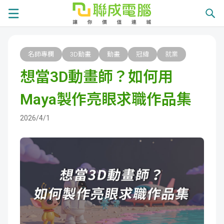
課
名師專欄
3D動畫
動畫
冠緯
就業
程
就
想當3D動畫師？如何用
總
業
學
Maya製作亮眼求職作品集
覽
徵
員
學
2026/4/1
才
展
員
嚴
現
服
選
關
務
師
於
熱
資
聯
門
分