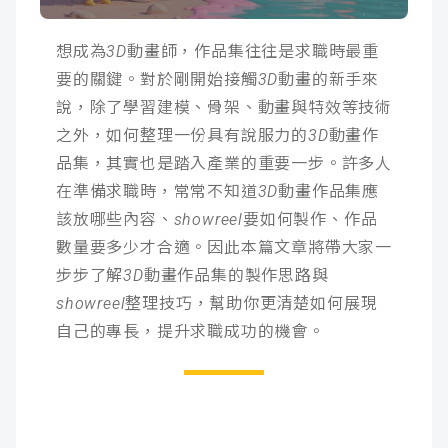
成
新
校
開
想成為3D動畫師，作品集往往是求職時最重
聞
據
課
友
要的關鍵。對於剛開始接觸3D動畫的新手來
說，除了學習建模、骨架、動畫與特效等技術
點
查
站
之外，如何整理一份具有說服力的3D動畫作
品集，其實也是踏入產業的重要一步。許多人
詢
連
在準備求職時，常常不知道3D動畫作品集應
該放哪些內容、showreel要如何製作、作品
結
數量要多少才合適。因此本篇文章將帶大家一
步步了解3D動畫作品集的製作思路與
showreel整理技巧，幫助你更清楚如何展現
自己的專長，提升求職成功的機會。