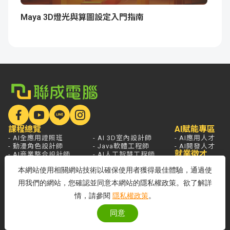
Maya 3D燈光與算圖設定入門指南
課程總覽
AI賦能專區
- AI全應用證照班
- AI 3D室內設計師
- AI應用人才
- 動漫角色設計師
- Java軟體工程師
- AI開發人才
就業徵才
- AI商業整合設計師
- AI人工智慧工程師
學員展現
- 遊戲美術設計師
- PTC機構工程師
本網站使用相關網站技術以確保使用者獲得最佳體驗，通過使
- AI影音創作設計師
- 雲端系統整合工程師
- AI遊戲程式設計師
- 資訊安全工程師
用我們的網站，您確認並同意本網站的隱私權政策。欲了解詳
- AI Agent應用開發工程師
情，請參閱
隱私權政策
。
學員服務
熱門新聞
開課查詢
關於聯成
分校據點
- 國家登錄AI人才培訓機構
同意
- 品牌故事
- 品牌大事記