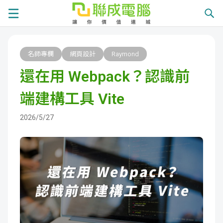
課
名師專欄
網頁設計
Raymond
程
就
還在用 Webpack？認識前
總
業
學
端建構工具 Vite
覽
徵
員
學
2026/5/27
才
展
員
嚴
現
服
選
關
務
師
於
熱
資
聯
門
分