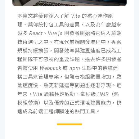
成
新
校
開
本篇文將帶你深入了解 Vite 的核心運作原
聞
據
課
友
理、與傳統打包工具的差異，以及為什麼越來
越多 React、Vue.js 開發者開始將它納入前端
點
查
站
技術選型之中。在現代前端開發流程中，專案
規模持續擴張，開發效率與建置速度已成為工
詢
連
程團隊不可忽視的重要課題，過去許多開發者
習慣使用 Webpack 或 npm 生態中的傳統建
結
構工具來管理專案，但隨著模組數量增加，啟
動速度慢、熱更新延遲等問題也逐漸浮現。近
年來，Vite 憑藉極速啟動、毫秒級 HMR（熱
模組替換）以及優秀的正式環境建置能力，快
速成為前端工程師關注的熱門工具。