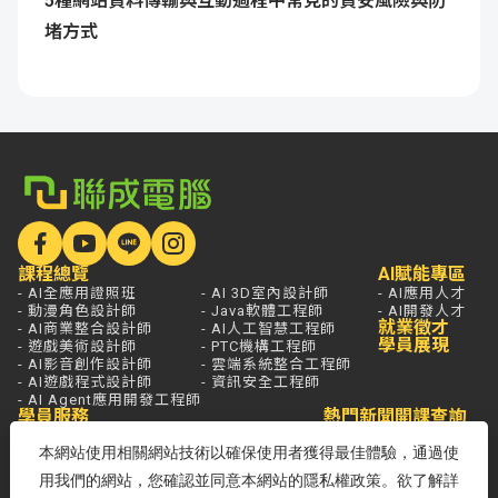
5種網站資料傳輸與互動過程中常見的資安風險與防
堵方式
課程總覽
AI賦能專區
- AI全應用證照班
- AI 3D室內設計師
- AI應用人才
- 動漫角色設計師
- Java軟體工程師
- AI開發人才
就業徵才
- AI商業整合設計師
- AI人工智慧工程師
學員展現
- 遊戲美術設計師
- PTC機構工程師
- AI影音創作設計師
- 雲端系統整合工程師
- AI遊戲程式設計師
- 資訊安全工程師
- AI Agent應用開發工程師
學員服務
熱門新聞
開課查詢
關於聯成
分校據點
本網站使用相關網站技術以確保使用者獲得最佳體驗，通過使
- 國家登錄AI人才培訓機構
- 品牌故事
用我們的網站，您確認並同意本網站的隱私權政策。欲了解詳
- 品牌大事記