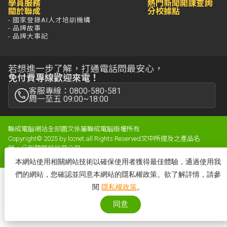
學員服務
熱門新聞
開課查詢
關於聯成
分校據點
- 國家登錄AI人才培訓機構
- 品牌故事
- 品牌大事記
若想進一步了解，打通電話問最安心，
免付費專線歡迎來電！
客服專線：0800-580-581
周一至五 09:00~18:00
聯成電腦網站全部圖文係屬聯成電腦版權所有
Copyright© 2025 by lccnet.all Rights Reserved文中所提及之產品名
稱，分別隸屬該註冊公司
隱私權政策
|
防詐騙聲明
|
性騷擾防治
|
網站地圖
|
消費保障聲明
本網站使用相關網站技術以確保使用者獲得最佳體驗，通過使用我
們的網站，您確認並同意本網站的隱私權政策。欲了解詳情，請參
閱
隱私權政策
。
同意