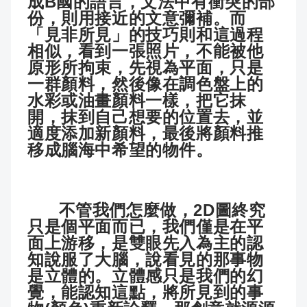
成B國的語言，文法中有衝突的部
份，則用接近的文意彌補。而
「見非所見」的技巧則和這過程
相似，看到一張照片，不能被他
原形所拘束，先視為平面，只是
一群顏料，然後像在調色盤上的
水彩或油畫顏料一樣，把它抹
開，抹到自己想要的位置去，並
適度添加新顏料，最後將顏料推
移成腦海中希望的物件。
不管我們怎麼做，2D圖終究
只是個平面而已，我們僅是在平
面上游移，是雙眼先入為主的認
知說服了大腦，說看見的那事物
是立體的。立體感只是我們的幻
覺，能認知這點，將所見到的事