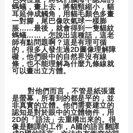
螞蟻，畫上去，將貓頸縮小，貓
耳延伸成觸角，用貓毛顏色多畫
一對腳，尾巴像吹氣球一樣膨
脹……最後，就會得到一隻貓紋
螞蟻……，怎說出這種話，這老
師有點問題啊？這是有理可循
的，很多人發生過2D圖像理解障
礙，他們眼中的自然界沒有線
條，也不能理解為什麼九條線就
可以畫出立方體。
對他們而言，不管是紙張還
是螢幕，所看到的都是平的，並
非真實的立體。他們需要建立的
認知是對於眼中的立體物件，用
2D的「語法」去重構出來的。很
像是翻譯的工作，A國的語言翻譯