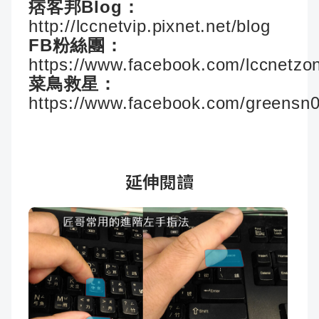
痞客邦Blog：
http://lccnetvip.pixnet.net/blog
FB粉絲團：
https://www.facebook.com/lccnetzo
菜鳥救星：
https://www.facebook.com/greensn
延伸閱讀