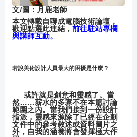
成
新
校
開
文/圖：月鹿老師
本文轉載自聯成電腦技術論壇，
聞
據
課
友
歡迎點選此連結，
前往駐站專欄
與講師互動。
點
查
站
詢
連
若說美術設計人員最大的困擾是什麼？
結
或許就是創意和靈感了。當
然……薪水的多寡不在本篇討論
範圍之內。當我們接到一份設計
指派，靈感來源除了已經在企劃
文件中的參考敘述或資料圖片之
外，自我的涵養將會發揮極大作