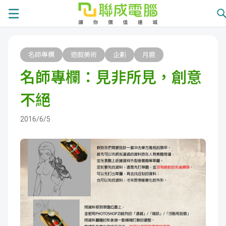
課
名師專欄
遊戲美術
企劃
月鹿
程
就
名師專欄：見非所見，創意
總
業
學
不絕
覽
徵
員
學
2016/6/5
才
展
員
嚴
現
服
選
關
務
師
於
熱
資
聯
門
分