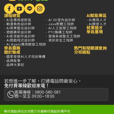
課程總覽
AI賦能專區
- AI全應用證照班
- AI 3D室內設計師
- AI應用人才
- 動漫角色設計師
- Java軟體工程師
- AI開發人才
就業徵才
- AI商業整合設計師
- AI人工智慧工程師
學員展現
- 遊戲美術設計師
- PTC機構工程師
- AI影音創作設計師
- 雲端系統整合工程師
- AI遊戲程式設計師
- 資訊安全工程師
- AI Agent應用開發工程師
學員服務
熱門新聞
開課查詢
關於聯成
分校據點
- 國家登錄AI人才培訓機構
- 品牌故事
- 品牌大事記
若想進一步了解，打通電話問最安心，
免付費專線歡迎來電！
客服專線：0800-580-581
周一至五 09:00~18:00
聯成電腦網站全部圖文係屬聯成電腦版權所有