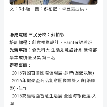
成
新
校
開
文：R小編 圖：蘇柏叡、卓昱豪提供。
聞
據
課
友
點
查
站
聯成電腦 三民分校：
蘇柏叡
培訓課程：
創意視覺設計、Painter認證班
詢
連
光榮事蹟：
僑光科大 生活創意設計系 進修部
結
學業成績優良獎 第三名
得獎事蹟：
2016韓國首爾國際發明展-銅牌(團體競賽)
2016年健豪盃商品創意圖像設計大賽(紙膠
帶) -佳作
2016高雄電腦智慧生活展 全國海報徵選-入
圍