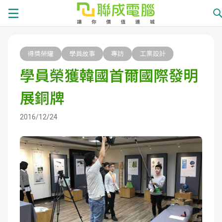
課
得獎榮耀
學員故事
專訪
工業設計
程
就
學員榮獲韓國首爾國際發明
總
業
學
展銅牌
覽
徵
員
學
2016/12/24
才
展
員
嚴
現
服
選
關
務
師
於
熱
資
聯
門
分