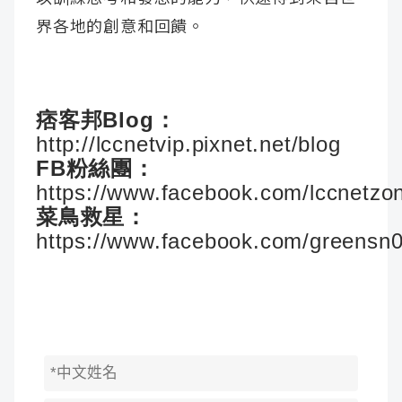
界各地的創意和回饋。
痞客邦Blog：
http://lccnetvip.pixnet.net/blog
FB粉絲團：
https://www.facebook.com/lccnetzo
菜鳥救星：
https://www.facebook.com/greensn