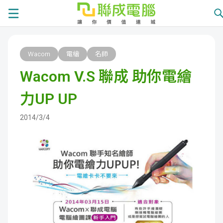
課
Wacom
電繪
名師
程
就
Wacom V.S 聯成 助你電繪
總
業
學
力UP UP
覽
徵
員
學
2014/3/4
才
展
員
嚴
現
服
選
關
務
師
於
熱
資
聯
門
分