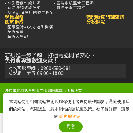
- AI影音創作設計師
- 雲端系統整合工程師
- AI遊戲程式設計師
- 資訊安全工程師
- AI Agent應用開發工程師
學員服務
熱門新聞
開課查詢
關於聯成
分校據點
- 國家登錄AI人才培訓機構
- 品牌故事
- 品牌大事記
若想進一步了解，打通電話問最安心，
免付費專線歡迎來電！
客服專線：0800-580-581
周一至五 09:00~18:00
聯成電腦網站全部圖文係屬聯成電腦版權所有
Copyright© 2025 by lccnet.all Rights Reserved文中所提及之產品名
本網站使用相關網站技術以確保使用者獲得最佳體驗，通過使用我
稱，分別隸屬該註冊公司
隱私權政策
|
防詐騙聲明
|
性騷擾防治
|
網站地圖
|
消費保障聲明
們的網站，您確認並同意本網站的隱私權政策。欲了解詳情，請參
閱
隱私權政策
。
同意