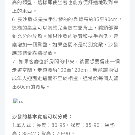
高的類型，這樣即使坐著也能方便舒適地取到桌
上的東西。
6. 長沙發或是扶手沙發的的靠背高約85至90cm。
這樣的高度可以將頭完全放在靠背上，讓頸部得
到充分的放鬆。如果沙發的靠背和扶手過低，建
議增加一個靠墊。如果空間不是特別寬敞，沙發
應該儘量靠牆擺放。
7. .如果客廳位於房間的中央，後面想要留出一個
走道空間，走道寬約100至120cm；應能讓兩個
成年人迎面走過而不至於相撞，通常給每個人留
出60cm的寬度。
沙發的基本寬度可以分成：
1.單人式：長度：80-95，深度：85-90；坐墊
高：35-42；背高：70-90。