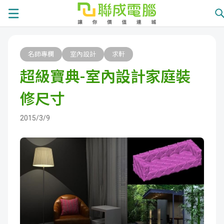
課
名師專欄
室內設計
求軒
程
就
超級寶典-室內設計家庭裝
總
業
學
修尺寸
覽
徵
員
學
2015/3/9
才
展
員
嚴
現
服
選
關
務
師
於
熱
資
聯
門
分