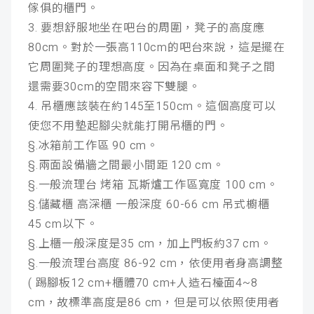
傢俱的櫃門。
3. 要想舒服地坐在吧台的周圍，凳子的高度應
80cm。對於一張高110cm的吧台來說，這是擺在
它周圍凳子的理想高度。因為在桌面和凳子之間
還需要30cm的空間來容下雙腿。
4. 吊櫃應該裝在約145至150cm。這個高度可以
使您不用墊起腳尖就能打開吊櫃的門。
§.冰箱前工作區 90 cm。
§.兩面設備牆之間最小間距 120 cm。
§.一般流理台 烤箱 瓦斯爐工作區寬度 100 cm。
§.儲藏櫃 高深櫃 一般深度 60-66 cm 吊式櫥櫃
45 cm以下。
§.上櫃一般深度是35 cm，加上門板約37 cm。
§.一般流理台高度 86-92 cm，依使用者身高調整
( 踢腳板12 cm+櫃體70 cm+人造石檯面4~8
cm，故標準高度是86 cm，但是可以依照使用者