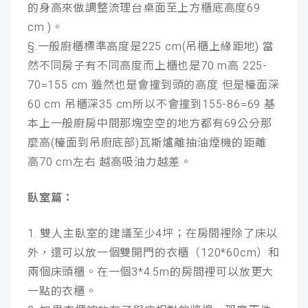
的身高來做調整流理台桌面至上方櫃底高度69
cm )。
§.一般廚櫃標準高度是225 cm(吊櫃上緣距地) 當
然不同房子有不同高度而上櫃也是70 m高 225-
70=155 cm 雖然也是會撞到頭的高度 但是檯面深
60 cm 吊櫃深35 cm所以不會撞到155-86=69 基
本上一般廚房中間那塊空空的地方都有69公分那
麼高(檯面到吊廚底部)瓦斯爐離抽油煙機的距離
高70 cm左右 越高吸油力越差。
臥室篇：
1. 雙人主臥室的建議至少4坪；在房間裡除了床以
外，還可以放一個雙開門的衣櫃（120*60cm）和
兩個床頭櫃。在一個3*4.5m的房間裡可以放更大
一點的衣櫃。