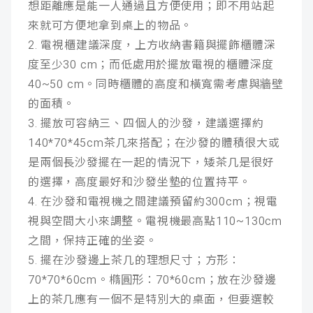
想距離應是能一人通過且方便使用；即不用站起
來就可方便地拿到桌上的物品。
2. 電視櫃建議深度，上方收納書籍與擺飾櫃體深
度至少30 cm；而低處用於擺放電視的櫃體深度
40~50 cm。同時櫃體的高度和橫寬需考慮與牆壁
的面積。
3. 擺放可容納三、四個人的沙發，建議選擇約
140*70*45cm茶几來搭配；在沙發的體積很大或
是兩個長沙發擺在一起的情況下，矮茶几是很好
的選擇，高度最好和沙發坐墊的位置持平。
4. 在沙發和電視機之間建議預留約300cm；視電
視與空間大小來調整。電視機最高點110~130cm
之間，保持正確的坐姿。
5. 擺在沙發邊上茶几的理想尺寸；方形：
70*70*60cm。橢圓形：70*60cm；放在沙發邊
上的茶几應有一個不是特別大的桌面，但要選較