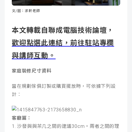
成
新
校
開
文/圖：求軒老師
聞
據
課
友
本文轉載自聯成電腦技術論壇，
點
查
站
歡迎點選此連結，
前往駐站專欄
詢
連
與講師互動。
結
家庭裝修尺寸資料
當在規劃傢俱訂製或購買擺放時，可依據下列設
計：
客廳篇：
1. 沙發與與茶几之間的建議30cm。兩者之間的理