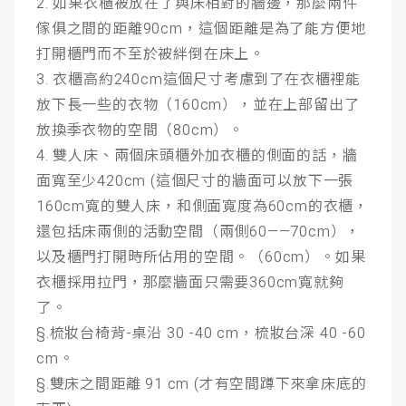
2. 如果衣櫃被放在了與床相對的牆邊，那麼兩件
傢俱之間的距離90cm，這個距離是為了能方便地
打開櫃門而不至於被絆倒在床上。
3. 衣櫃高約240cm這個尺寸考慮到了在衣櫃裡能
放下長一些的衣物（160cm），並在上部留出了
放換季衣物的空間（80cm）。
4. 雙人床、兩個床頭櫃外加衣櫃的側面的話，牆
面寬至少420cm (這個尺寸的牆面可以放下一張
160cm寬的雙人床，和側面寬度為60cm的衣櫃，
還包括床兩側的活動空間（兩側60——70cm），
以及櫃門打開時所佔用的空間。（60cm）。如果
衣櫃採用拉門，那麼牆面只需要360cm寬就夠
了。
§.梳妝台椅背-桌沿 30 -40 cm，梳妝台深 40 -60
cm。
§.雙床之間距離 91 cm (才有空間蹲下來拿床底的