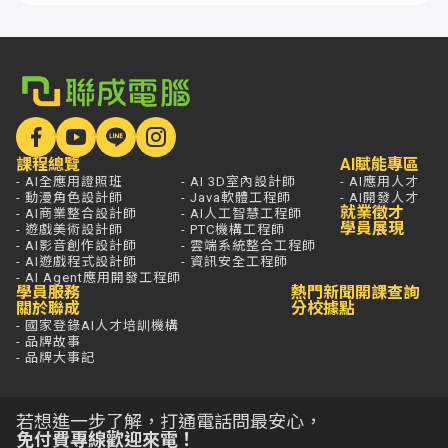
課程總覽
AI賦能專區
- AI全應用證照班
- AI 3D室內設計師
- AI應用人才
- 動漫角色設計師
- Java軟體工程師
- AI開發人才
就業徵才
- AI商業整合設計師
- AI人工智慧工程師
學員展現
- 遊戲美術設計師
- PTC機構工程師
- AI影音創作設計師
- 雲端系統整合工程師
- AI遊戲程式設計師
- 資訊安全工程師
- AI Agent應用開發工程師
學員服務
熱門新聞
開課查詢
關於聯成
分校據點
- 國家登錄AI人才培訓機構
- 品牌故事
- 品牌大事記
若想進一步了解，打通電話問最安心，
免付費專線歡迎來電！