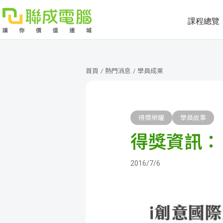
課程總覽
課
程
就
首頁
/
熱門消息
/
學員成果
總
業
學
覽
徵
員
學
得獎榮耀
學員故事
得獎資訊：
才
展
員
嚴
現
服
選
關
2016/7/6
務
師
於
熱
資
聯
門
分