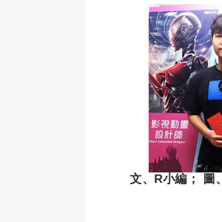
成
新
校
開
聞
據
課
友
點
查
站
詢
連
結
文、R小編； 圖