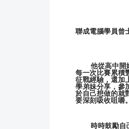
聯成電腦學員曾
他從高中開始，
每一次比賽累積
征戰經驗，還加
學弟妹分享，參
於自己想做的就
要深刻吸收咀嚼
時時鼓勵自己的