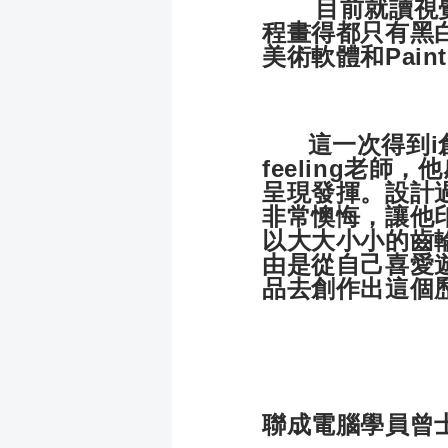
目前就讀視覺傳
程畫得都只有黑
美術軟體和Pain
這一次得到i創
feeling老
呈現發揮。設計
非常懊悔，讓他
以大大小小的齒
由是從自己喜愛
品去創作出這個
聯成電腦學員曾