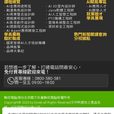
課程總覽
AI賦能專區
- AI全應用證照班
- AI 3D室內設計師
- AI應用人才
- 動漫角色設計師
- Java軟體工程師
- AI開發人才
就業徵才
- AI商業整合設計師
- AI人工智慧工程師
學員展現
- 遊戲美術設計師
- PTC機構工程師
- AI影音創作設計師
- 雲端系統整合工程師
- AI遊戲程式設計師
- 資訊安全工程師
- AI Agent應用開發工程師
學員服務
熱門新聞
開課查詢
關於聯成
分校據點
- 國家登錄AI人才培訓機構
- 品牌故事
- 品牌大事記
若想進一步了解，打通電話問最安心，
免付費專線歡迎來電！
客服專線：0800-580-581
周一至五 09:00~18:00
聯成電腦網站全部圖文係屬聯成電腦版權所有
Copyright© 2025 by lccnet.all Rights Reserved文中所提及之產品名
稱，分別隸屬該註冊公司
隱私權政策
|
防詐騙聲明
|
性騷擾防治
|
網站地圖
|
消費保障聲明