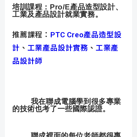
培訓課程：
Pro/E產品造型設計、
成
新
校
開
工業及產品設計就業實務。
聞
據
課
友
推薦課程：
PTC Creo產品造型設
點
查
站
計
、
工業產品設計實務
、
工業產
詢
連
品設計師
結
我在聯成電腦學到很多專業
的技術也考了一些國際認證。
聯成裡面的每位老師都很專