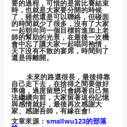
要的過程，可惜的是當比賽結束
時，也就是大家要分開的時候
了，雖然還是可以聯絡，但碰面
的時間就少了很多，沒有了大家
一起朝向同一個目標前進加上老
師的幫助的光景，在最後一次機
會中忘了讓大家一起唱同袍情，
天下沒有不散的宴席，時間到了
還是得離開。
未來的路還很長，最後得靠
自己走下去，在捨得之間要做好
準備，過度留戀只會綁著自己無
法繼續向前，大家留著這份記憶
與感情就好，最後再次感謝大
家、感謝吾師，有緣在會!
文章來源：
smallwu123的部落