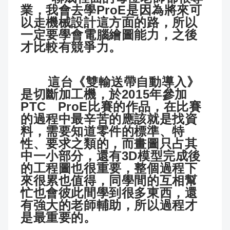
業，我會去學ProE是因為將來可
以走機械設計這方面的路，所以
一定要學會電腦繪圖能力，之後
才比較有競爭力。
這台《雙輸送帶自動導入》
是切斷加工機，於2015年參加
PTC ProE比賽的作品，在比賽
的過程中最辛苦的應該就是找資
料，需要知道零件的標準、特
性、要求之類的，而畫圖只占其
中一小部分，還有3D模型完成後
的工程圖也很重要，整個過程下
來很累也值得，同學間的互相幫
忙也會彼此間學到很多東西，還
有強大的老師輔助，所以過程才
是最重要的。