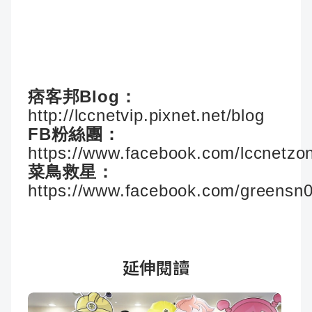
痞客邦Blog：
http://lccnetvip.pixnet.net/blog
FB粉絲團：
https://www.facebook.com/lccnetzo
菜鳥救星：
https://www.facebook.com/greensn
延伸閱讀