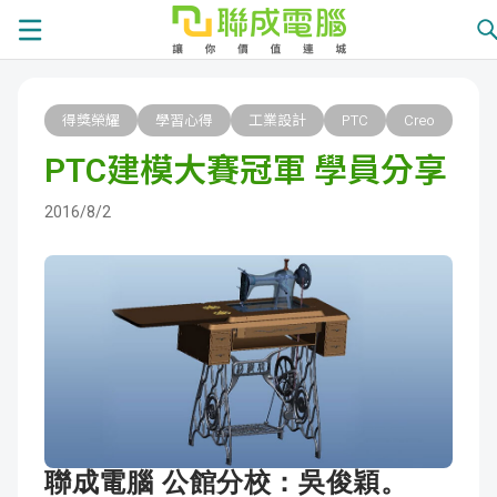
課
得獎榮耀
學習心得
工業設計
PTC
Creo
程
就
PTC建模大賽冠軍 學員分享
總
業
學
2016/8/2
覽
徵
員
學
才
展
員
嚴
現
服
選
關
務
師
於
熱
資
聯
門
分
聯成電腦 公館分校：
吳俊穎。