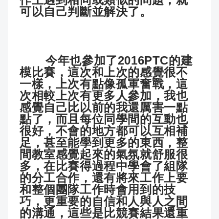
可以自己判斷並解決了。
今年也參加了2016PTC的建
模比賽，這次和上次的感覺很不
一樣，上次有點像孤軍奮戰，這
次相較上次有更多人參加，我也
感覺自己比以前的我還厲害一點
點了，而且每位同學間的互動也
很好，不會的地方都可以互相補
足，甚至能學到更多的東西，整
間教室感覺起來的氣氛就舒服很
多，在比賽得過程中學會了組隊
的分工合作，還有將來工作上要
和整個團隊工作時會用到的技
巧，更重要的自信和人與人之間
的溝通，這些是比競賽結果還重