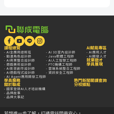
課程總覽
AI賦能專區
- AI全應用證照班
- AI 3D室內設計師
- AI應用人才
- 動漫角色設計師
- Java軟體工程師
- AI開發人才
就業徵才
- AI商業整合設計師
- AI人工智慧工程師
學員展現
- 遊戲美術設計師
- PTC機構工程師
- AI影音創作設計師
- 雲端系統整合工程師
- AI遊戲程式設計師
- 資訊安全工程師
- AI Agent應用開發工程師
學員服務
熱門新聞
開課查詢
關於聯成
分校據點
- 國家登錄AI人才培訓機構
- 品牌故事
- 品牌大事記
若想進一步了解，打通電話問最安心，