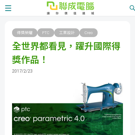
課
得獎榮耀
PTC
工業設計
Creo
程
就
全世界都看見，躍升國際得
總
業
學
獎作品！
覽
徵
員
學
2017/2/23
才
展
員
嚴
現
服
選
關
務
師
於
熱
資
聯
門
分