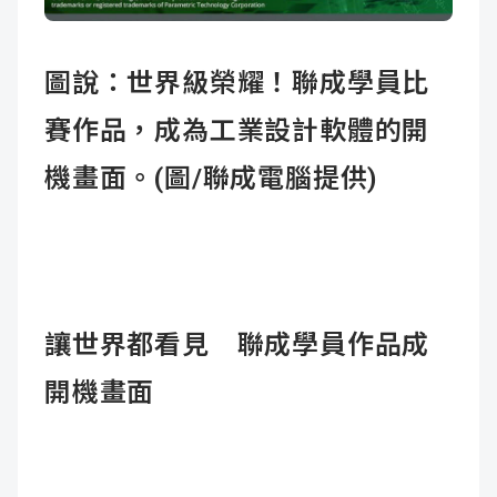
成
新
校
開
圖說：世界級榮耀！聯成學員比
聞
據
課
友
賽作品，成為工業設計軟體的開
點
查
站
機畫面。(圖/聯成電腦提供)
詢
連
結
讓世界都看見 聯成學員作品成
開機畫面