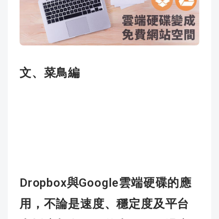
成
新
校
開
聞
據
課
友
點
查
站
文、菜鳥編
詢
連
結
Dropbox
Google
與
雲端硬碟的應
用，不論是速度、穩定度及平台