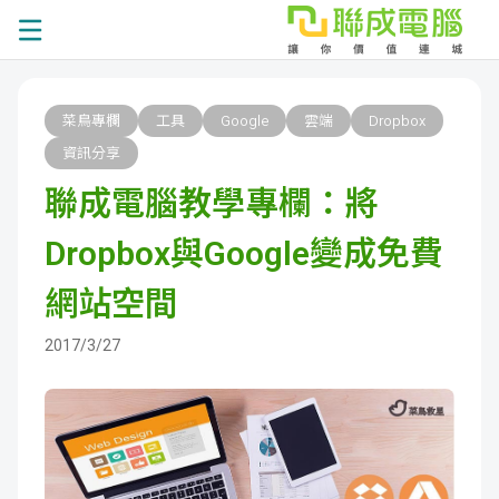
課
菜鳥專欄
工具
Google
雲端
Dropbox
程
就
資訊分享
聯成電腦教學專欄：將
總
業
學
Dropbox與Google變成免費
覽
徵
員
學
網站空間
才
展
員
嚴
2017/3/27
現
服
選
關
務
師
於
熱
資
聯
門
分