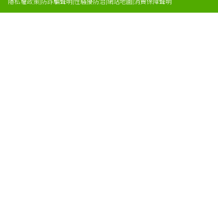
隱私權政策
|
防詐騙聲明
|
性騷擾防治
|
網站地圖
|
消費保障聲明