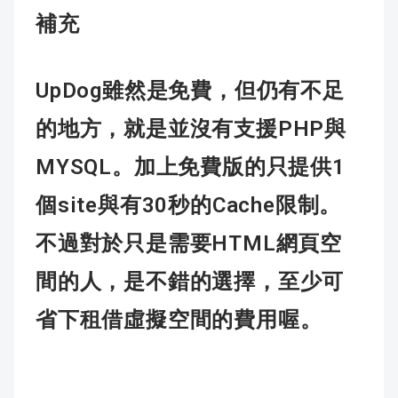
補充
UpDog
雖然是免費，但仍有不足
PHP
的地方，就是並沒有支援
與
MYSQL
1
。加上免費版的只提供
site
30
Cache
個
與有
秒的
限制。
HTML
不過對於只是需要
網頁空
間的人，是不錯的選擇，至少可
省下租借虛擬空間的費用喔。