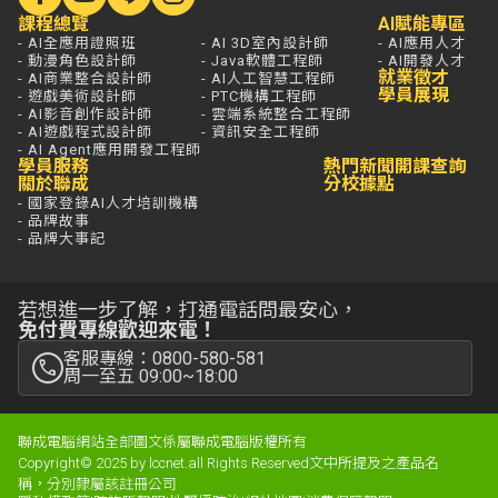
課程總覽
AI賦能專區
- AI全應用證照班
- AI 3D室內設計師
- AI應用人才
- 動漫角色設計師
- Java軟體工程師
- AI開發人才
就業徵才
- AI商業整合設計師
- AI人工智慧工程師
學員展現
- 遊戲美術設計師
- PTC機構工程師
- AI影音創作設計師
- 雲端系統整合工程師
- AI遊戲程式設計師
- 資訊安全工程師
- AI Agent應用開發工程師
學員服務
熱門新聞
開課查詢
關於聯成
分校據點
- 國家登錄AI人才培訓機構
- 品牌故事
- 品牌大事記
若想進一步了解，打通電話問最安心，
免付費專線歡迎來電！
客服專線：0800-580-581
周一至五 09:00~18:00
聯成電腦網站全部圖文係屬聯成電腦版權所有
Copyright© 2025 by lccnet.all Rights Reserved文中所提及之產品名
稱，分別隸屬該註冊公司