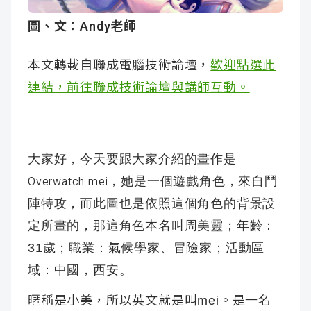
成
新
校
開
圖、文：Andy老師
聞
據
課
友
本文轉載自聯成電腦技術論壇，
歡迎點選此
連結，前往聯成技術論壇與講師互動。
點
查
站
詢
連
結
大家好，今天要跟大家介紹的畫作是
，她是一個遊戲角色，來自鬥
Overwatch mei
陣特攻，而此圖也是依照這個角色的背景設
定所畫的，那這角色本名叫周美靈；年齡：
31
歲；職業：氣候學家、冒險家；活動區
域：中國，西安。
暱稱是小美，所以英文就是叫
。是一名
mei