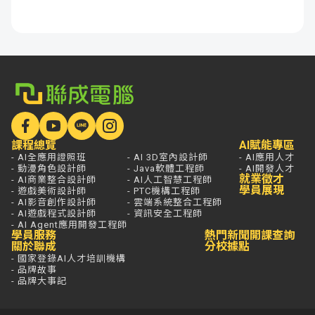
課程總覽
AI賦能專區
- AI全應用證照班
- AI 3D室內設計師
- AI應用人才
- 動漫角色設計師
- Java軟體工程師
- AI開發人才
就業徵才
- AI商業整合設計師
- AI人工智慧工程師
學員展現
- 遊戲美術設計師
- PTC機構工程師
- AI影音創作設計師
- 雲端系統整合工程師
- AI遊戲程式設計師
- 資訊安全工程師
- AI Agent應用開發工程師
學員服務
熱門新聞
開課查詢
關於聯成
分校據點
- 國家登錄AI人才培訓機構
- 品牌故事
- 品牌大事記