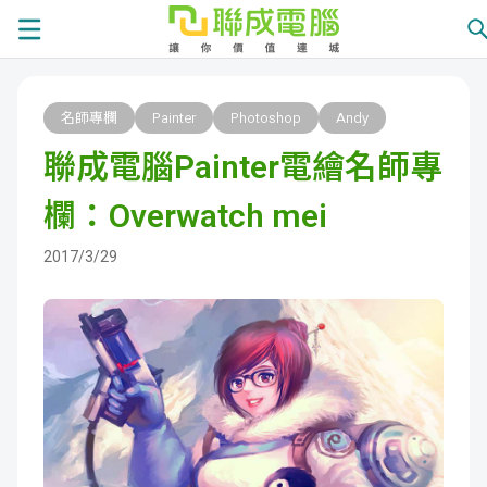
課
名師專欄
Painter
Photoshop
Andy
程
就
聯成電腦Painter電繪名師專
總
業
學
欄：Overwatch mei
覽
徵
員
學
2017/3/29
才
展
員
嚴
現
服
選
關
務
師
於
熱
資
聯
門
分