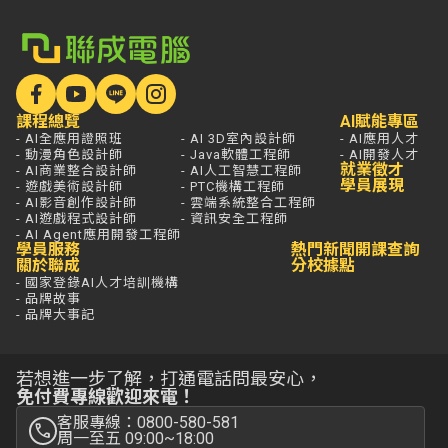
課程總覽
AI賦能專區
- AI全應用證照班
- AI 3D室內設計師
- AI應用人才
- 動漫角色設計師
- Java軟體工程師
- AI開發人才
就業徵才
- AI商業整合設計師
- AI人工智慧工程師
學員展現
- 遊戲美術設計師
- PTC機構工程師
- AI影音創作設計師
- 雲端系統整合工程師
- AI遊戲程式設計師
- 資訊安全工程師
- AI Agent應用開發工程師
學員服務
熱門新聞
開課查詢
關於聯成
分校據點
- 國家登錄AI人才培訓機構
- 品牌故事
- 品牌大事記
若想進一步了解，打通電話問最安心，
免付費專線歡迎來電！
客服專線：0800-580-581
周一至五 09:00~18:00