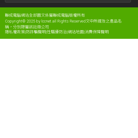
聯成電腦網站全部圖文係屬聯成電腦版權所有
Copyright© 2025 by lccnet.all Rights Reserved文中所提及之產品名
稱，分別隸屬該註冊公司
隱私權政策
|
防詐騙聲明
|
性騷擾防治
|
網站地圖
|
消費保障聲明