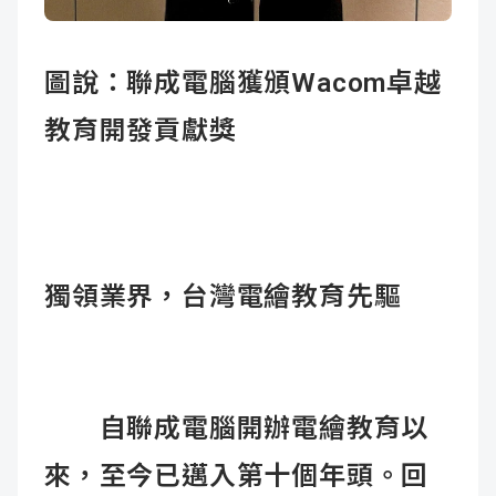
成
新
校
開
圖說：聯成電腦獲頒Wacom卓越
聞
據
課
友
教育開發貢獻獎
點
查
站
詢
連
結
獨領業界，台灣電繪教育先驅
自聯成電腦開辦電繪教育以
來，至今已邁入第十個年頭。回