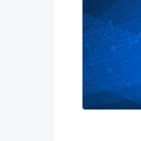
成
新
校
開
聞
據
課
友
點
查
站
詢
連
結