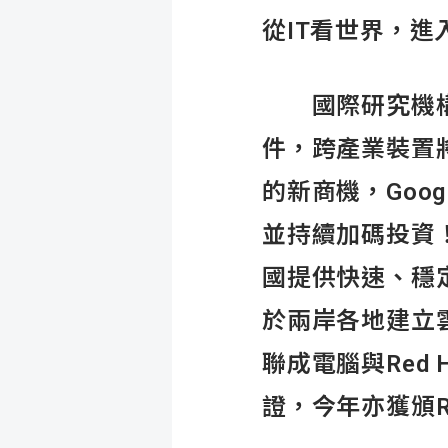
從IT
看世界，進
國際研究機構 Ga
件，跨產業裝置
的新商機，Goo
並持續加碼投資！
國提供快速、穩
於兩岸各地建立
聯成電腦與Red
證，今年亦獲頒R