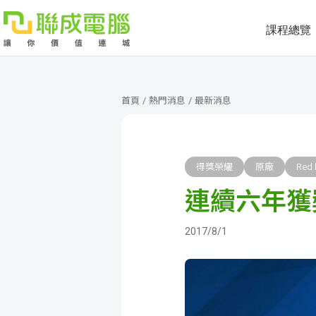
課程總覽
課
程
就
首頁
/
熱門消息
/
最新消息
總
業
學
覽
徵
員
學
得獎榮耀
原廠
Red 
連續六年獲獎
才
展
員
嚴
現
服
選
關
2017/8/1
務
師
於
熱
資
聯
門
分