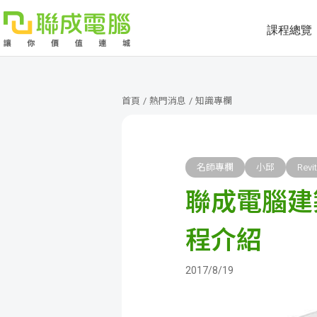
課程總覽
課
程
就
首頁
/
熱門消息
/
知識專欄
總
業
學
覽
徵
員
學
名師專欄
小邱
Revit
聯成電腦建築
才
展
員
嚴
現
服
選
關
程介紹
務
師
於
熱
2017/8/19
資
聯
門
分