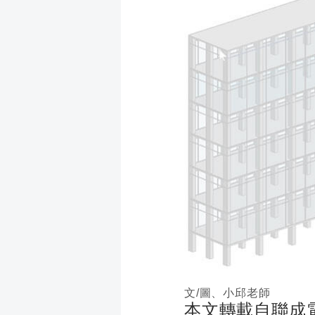
成
新
校
開
聞
據
課
友
點
查
站
詢
連
結
文/圖、小邱老師
本文轉載自聯成