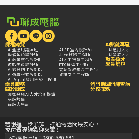
課程總覽
AI賦能專區
- AI全應用證照班
- AI 3D室內設計師
- AI應用人才
- 動漫角色設計師
- Java軟體工程師
- AI開發人才
就業徵才
- AI商業整合設計師
- AI人工智慧工程師
學員展現
- 遊戲美術設計師
- PTC機構工程師
- AI影音創作設計師
- 雲端系統整合工程師
- AI遊戲程式設計師
- 資訊安全工程師
- AI Agent應用開發工程師
學員服務
熱門新聞
開課查詢
關於聯成
分校據點
- 國家登錄AI人才培訓機構
- 品牌故事
- 品牌大事記
若想進一步了解，打通電話問最安心，
免付費專線歡迎來電！
客服專線：0800-580-581