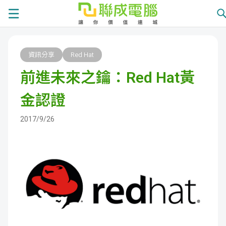
課
資訊分享
Red Hat
程
就
前進未來之鑰：Red Hat黃
總
業
學
金認證
覽
徵
員
學
2017/9/26
才
展
員
嚴
現
服
選
關
務
師
於
熱
資
聯
門
分