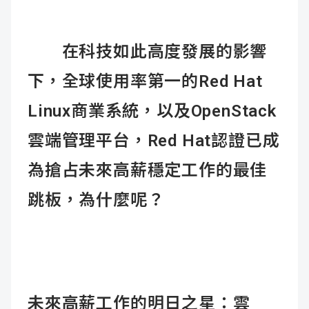
成
新
校
開
在科技如此高度發展的影響
聞
據
課
友
下，全球使用率第一的Red Hat
點
查
站
Linux商業系統，以及OpenStack
詢
連
雲端管理平台，Red Hat認證已成
結
為搶占未來高薪穩定工作的最佳
跳板，為什麼呢？
未來高薪工作的明日之星：雲