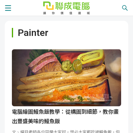
課
Painter
程
就
總
業
學
覽
徵
員
學
才
展
員
嚴
現
服
選
關
務
師
於
熱
電腦繪圖鰻魚飯教學：從構圖到細節，教你畫
出豐盛美味的鰻魚飯
資
聯
門
分
文、耀月老師各位同學大家好，想必大家都吃過鰻魚飯，但