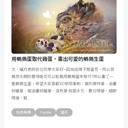
用鵪鶉蛋取代雞蛋，畫出可愛的鵪鶉生蛋
文、耀月老師各位同學大家好~因為這陣子鬧蛋荒，所以我
異想天開的覺得是否可以乾脆用鵪鶉蛋來取代?所以畫了一
隻鵪鶉生蛋，希望大家喜歡XD使用筆刷：錐形康特筆、油畫
粉蠟筆、粗油畫粉蠟筆、混色筆-紋路水化、數位噴槍、細節
噴槍、輕
名師專欄
Painter
耀月