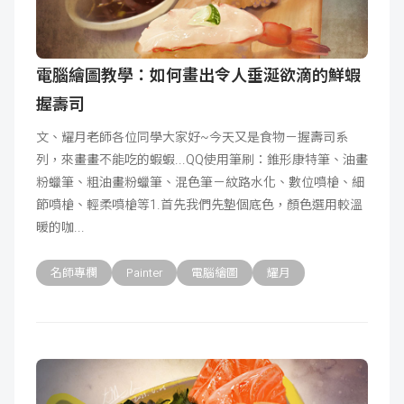
電腦繪圖教學：如何畫出令人垂涎欲滴的鮮蝦
握壽司
文、耀月老師各位同學大家好~今天又是食物－握壽司系
列，來畫畫不能吃的蝦蝦...QQ使用筆刷：錐形康特筆、油畫
粉蠟筆、粗油畫粉蠟筆、混色筆－紋路水化、數位噴槍、細
節噴槍、輕柔噴槍等1.首先我們先墊個底色，顏色選用較溫
暖的咖
名師專欄
Painter
電腦繪圖
耀月