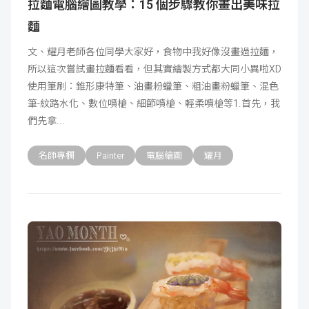
拉麵電腦繪圖教學：15 個步驟教你畫出美味拉
麵
文、耀月老師各位同學大家好，食物中我好像沒畫過拉麵，
所以這次嘗試畫拉麵看看，但其實繪製方式都大同小異啦XD
使用筆刷：錐形康特筆、油畫粉蠟筆、粗油畫粉蠟筆、混色
筆-紋路水化、數位噴槍、細節噴槍、輕柔噴槍等1.首先，我
們先拿
名師專欄
Painter
電腦繪圖
耀月