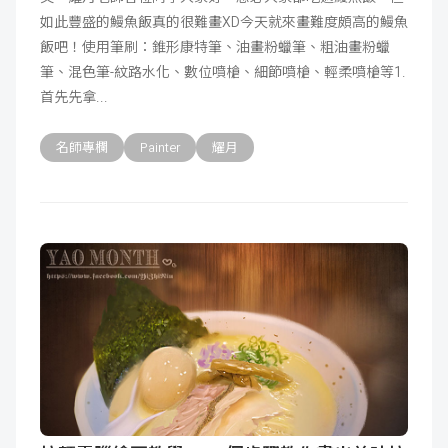
如此豐盛的鰻魚飯真的很難畫XD今天就來畫難度頗高的鰻魚
成
新
校
開
飯吧！使用筆刷：錐形康特筆、油畫粉蠟筆、粗油畫粉蠟
筆、混色筆-紋路水化、數位噴槍、細節噴槍、輕柔噴槍等1.
聞
據
課
友
首先先拿
點
查
站
名師專欄
Painter
耀月
詢
連
結