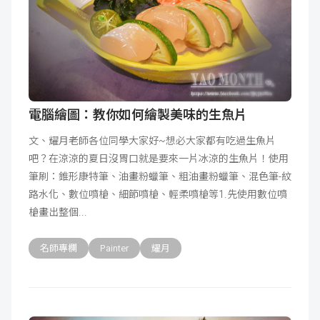
電腦繪圖：教你如何繪製美味的生魚片
文、耀月老師各位同學大家好~想必大家都有吃過生魚片
吧？在涼涼的夏日沒胃口就是要來一片冰涼的生魚片！使用
筆刷：錐形康特筆、油畫粉蠟筆、粗油畫粉蠟筆、混色筆-紋
路水化、數位噴槍、細節噴槍、輕柔噴槍等1.先使用數位噴
槍畫出整個
名師專欄
Painter
耀月