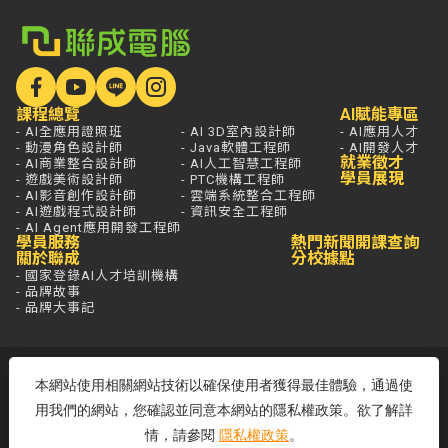
課程總覽
AI賦能專區
- AI全應用證照班
- AI 3D室內設計師
- AI應用人才
- 動漫角色設計師
- Java軟體工程師
- AI開發人才
就業徵才
- AI商業整合設計師
- AI人工智慧工程師
學員展現
- 遊戲美術設計師
- PTC機構工程師
- AI影音創作設計師
- 雲端系統整合工程師
- AI遊戲程式設計師
- 資訊安全工程師
- AI Agent應用開發工程師
學員服務
熱門新聞
開課查詢
關於聯成
分校據點
- 國家登錄AI人才培訓機構
- 品牌故事
- 品牌大事記
若想進一步了解，打通電話問最安心，
本網站使用相關網站技術以確保使用者獲得最佳體驗，通過使
免付費專線歡迎來電！
用我們的網站，您確認並同意本網站的隱私權政策。欲了解詳
客服專線：0800-580-581
周一至五 09:00~18:00
情，請參閱
隱私權政策
。