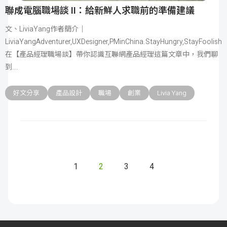
聯成電腦職場談 II：給新鮮人求職前的準備建議
文、LiviaYang作者簡介｜
LiviaYangAdventurer,UXDesigner,PMinChina.StayHungry,StayFoolish
在【產品經理職場談】帶你認識互聯網產品經理這篇文章中，我們聊
到
好文分享
產品設計
職場
創業
Livia Yang
1
2
3
4