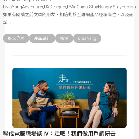
LiviaYangAdventurer,UXDesigner,PMinChina.StayHungry,StayFoolish
成
新
校
開
如果有閱讀之前文章的朋友，相信對於互聯網產品經理崗位，以及面
試
聞
據
課
友
好文分享
產品設計
職場
Livia Yang
點
查
站
詢
連
結
聯成電腦職場談 IV：走吧！我們做用戶調研去