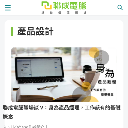
課
產品設計
程
就
總
業
學
覽
徵
員
學
才
展
員
嚴
現
服
選
關
務
師
於
熱
聯成電腦職場談 V：身為產品經理，工作該有的基礎
概念
資
聯
門
分
文、LiviaYang作者簡介｜