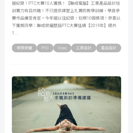
破紀錄！PTC大賽10人獲獎！【聯成電腦】工業產品設計培
訓實力有目共睹！不只提供課堂上扎實的教學訓練，學員參
賽作品備受肯定。今年破以往紀錄，包辦10個獎項！恭喜以
下獲獎同學：聯成榮耀歷屆PTC大賽佳績【2019年】總共
1
得獎榮耀
PTC
Creo
工業設計
產品設計