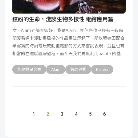
繽紛的生命，淺談生物多樣性 電繪應用篇
文、Alam老師大家好，我是Alam，相信各位已經有一段時
間沒看過卡漫動畫風格的作品畫法示範了，所以我這回配合
半寫實的時尚電玩或動畫電影的方式來嘗試表現，並且也有
相當的立體感處理過程，而今天我們再度利用painter的基
菜鳥救星文章
Alam
名師專欄
Painter
1
2
3
4
5
6