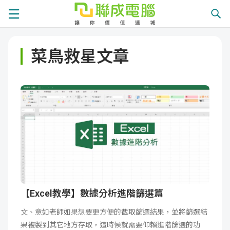
課
菜鳥救星文章
程
就
總
業
學
覽
徵
員
學
才
展
員
嚴
現
服
選
關
務
師
於
熱
【Excel教學】數據分析進階篩選篇
文、意如老師如果想要更方便的截取篩選結果，並將篩選結
資
聯
門
分
果複製到其它地方存取，這時候就需要仰賴進階篩選的功