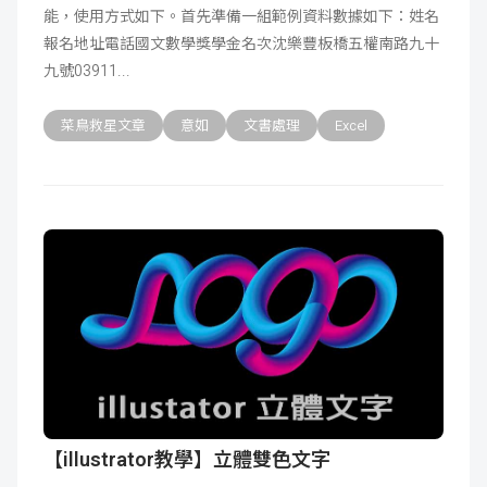
能，使用方式如下。首先準備一組範例資料數據如下：姓名
成
新
校
開
報名地址電話國文數學獎學金名次沈樂豐板橋五權南路九十
九號03911
聞
據
課
友
菜鳥救星文章
意如
文書處理
Excel
點
查
站
詢
連
結
【illustrator教學】立體雙色文字