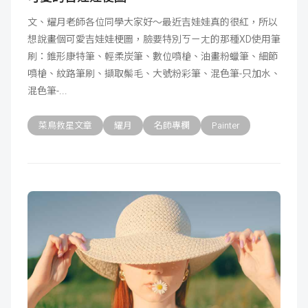
文、耀月老師各位同學大家好～最近吉娃娃真的很紅，所以
想說畫個可愛吉娃娃梗圖，臉要特別ㄎㄧㄤ的那種XD使用筆
刷：錐形康特筆、輕柔炭筆、數位噴槍、油畫粉蠟筆、細節
噴槍、紋路筆刷、擷取鬃毛、大號粉彩筆、混色筆-只加水、
混色筆-
菜鳥救星文章
耀月
名師專欄
Painter