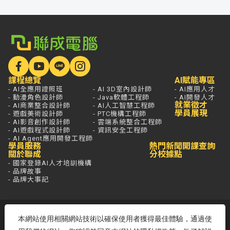
課程總覽
AI賦能專區
- AI全應用證照班
- AI 3D室內設計師
- AI應用人才
- 動漫角色設計師
- Java軟體工程師
- AI開發人才
就業徵才
- AI商業整合設計師
- AI人工智慧工程師
學員展現
- 遊戲美術設計師
- PTC機構工程師
- AI影音創作設計師
- 雲端系統整合工程師
- AI遊戲程式設計師
- 資訊安全工程師
- AI Agent應用開發工程師
學員服務
熱門新聞
開課查詢
關於聯成
分校據點
- 國家登錄AI人才培訓機構
- 品牌故事
- 品牌大事記
若想進一步了解，打通電話問最安心，
本網站使用相關網站技術以確保使用者獲得最佳體驗，通過使
免付費專線歡迎來電！