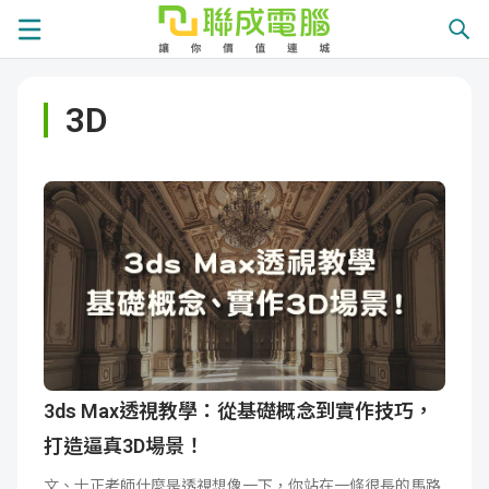
課
3D
程
就
總
業
學
覽
徵
員
學
才
展
員
嚴
現
服
選
關
務
師
於
熱
3ds Max透視教學：從基礎概念到實作技巧，
打造逼真3D場景！
資
聯
門
分
文、士正老師什麼是透視想像一下，你站在一條很長的馬路