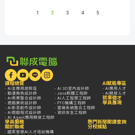
1
2
3
4
5
課程總覽
AI賦能專區
- AI全應用證照班
- AI 3D室內設計師
- AI應用人才
- 動漫角色設計師
- Java軟體工程師
- AI開發人才
就業徵才
- AI商業整合設計師
- AI人工智慧工程師
學員展現
- 遊戲美術設計師
- PTC機構工程師
- AI影音創作設計師
- 雲端系統整合工程師
- AI遊戲程式設計師
- 資訊安全工程師
- AI Agent應用開發工程師
學員服務
熱門新聞
開課查詢
關於聯成
分校據點
- 國家登錄AI人才培訓機構