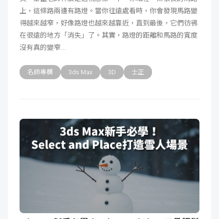
上，這條路兩邊有路燈。當你往遠處看時，你會發現馬路變
成
新
校
開
得越來越窄，好像路燈也越來越靠近，直到最後，它們彷彿
在很遠的地方「消失」了。其實，路燈的距離和馬路的寬度
聞
據
課
友
沒有真的變窄
點
查
站
名師專欄
3ds Max
3D
士正
詢
連
結