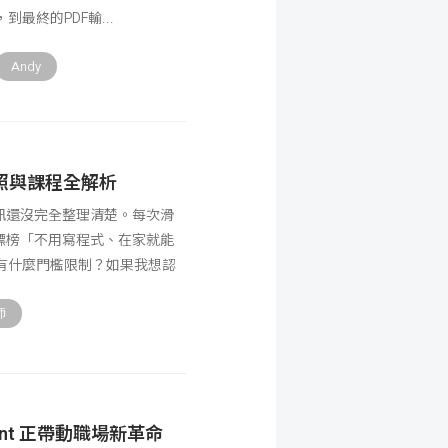
到最終的PDF輸
Andy
照與課程全解析
訊還沒完全整理清楚。每次滑
標榜「不用寫程式、在家就能
有什麼門檻限制？如果我想認
師
ent 正帶動職場新革命