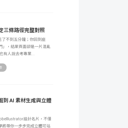
制定三條路徑完整對照
花了不到五分鐘；你回到座
n入門」，結果頁面卻是一片混亂
夠，也有人說去考專業
師
從草圖到 AI 素材生成與立體
llustrator設計名片，不僅
學將帶你一步步完成立體可站