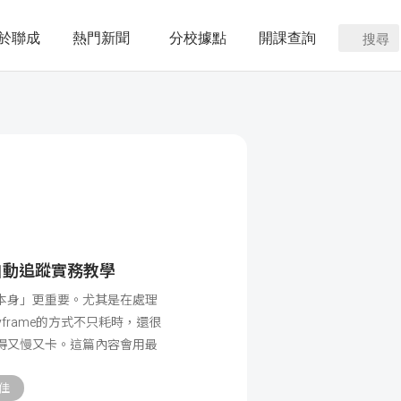
於聯成
熱門新聞
分校據點
開課查詢
搜尋
I 自動追蹤實務教學
本身」更重要。尤其是在處理
frame的方式不只耗時，還很
得又慢又卡。這篇內容會用最
佳