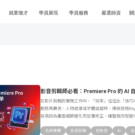
就業徵才
學員展現
學員服務
嚴選師資
關
影音剪輯師必看：Premiere Pro 的 A
在影片剪輯的實務工作中，「效率」往往比「技巧
動態馬賽克、人物遮罩或字體追蹤時，傳統逐格Key
容易因為畫面細節變化而反覆修正，讓整個流程變
實
名師專欄
影音剪輯
短影音
AI
佳