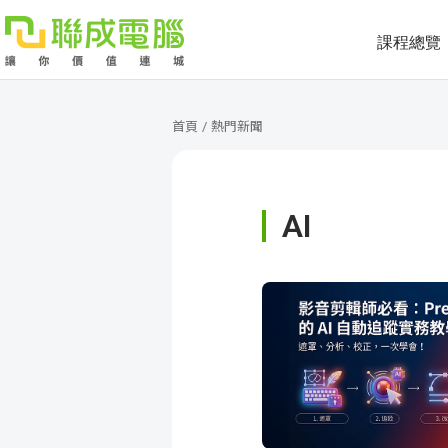
課程總覽
課
程
就
首頁
/
熱門新聞
總
業
學
AI
覽
徵
員
學
才
展
員
嚴
現
服
選
關
務
師
於
熱
資
聯
門
分