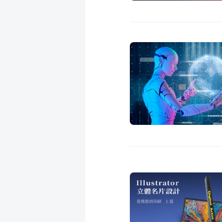
成
新
校
開
聞
據
課
友
點
查
站
詢
連
結