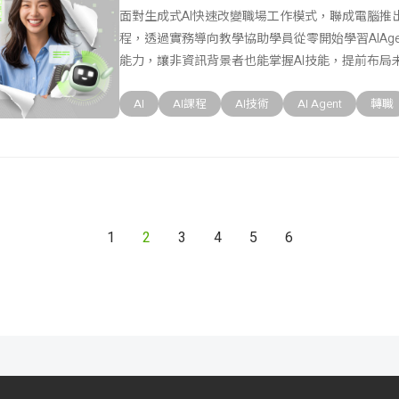
面對生成式AI快速改變職場工作模式，聯成電腦推出A
程，透過實務導向教學協助學員從零開始學習AIAge
能力，讓非資訊背景者也能掌握AI技能，提前布局
AI
AI課程
AI技術
AI Agent
轉職
1
2
3
4
5
6