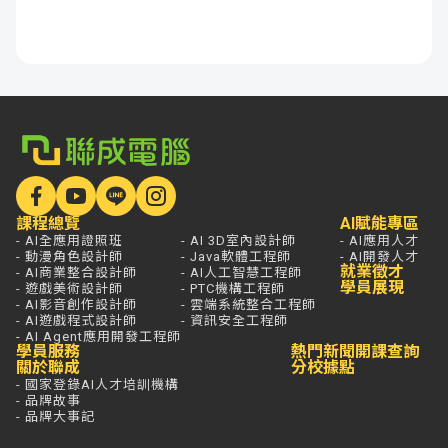
課程總覽
AI賦能專區
- AI全應用證照班
- AI 3D室內設計師
- AI應用人才
- 動漫角色設計師
- Java軟體工程師
- AI開發人才
就業徵才
- AI商業整合設計師
- AI人工智慧工程師
學員展現
- 遊戲美術設計師
- PTC機構工程師
- AI影音創作設計師
- 雲端系統整合工程師
- AI遊戲程式設計師
- 資訊安全工程師
- AI Agent應用開發工程師
學員服務
熱門新聞
開課查詢
關於聯成
分校據點
- 國家登錄AI人才培訓機構
- 品牌故事
- 品牌大事記