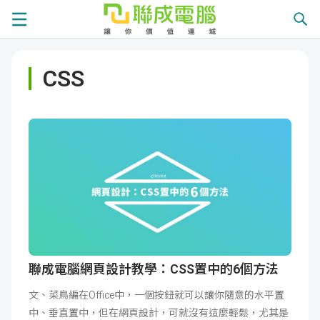
課
CSS
程
就
總
業
學
覽
徵
員
學
才
展
員
嚴
現
服
選
關
務
師
於
熱
聯成電腦網頁設計教學：CSS置中的6個方法
文、菜鳥編在Office中，一個按鈕就可以讓你隨意的水平置
資
聯
門
分
中、垂直置中，但在網頁設計，可就沒有這麼輕鬆，尤其是