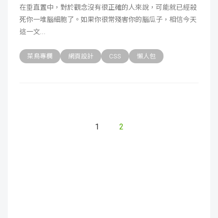
在垂直置中，對於觀念沒有很正確的人來說，可能就已經殺
成
新
校
開
死你一堆腦細胞了。如果你很常殘害你的腦瓜子，相信今天
這一文
聞
據
課
友
菜鳥專欄
網頁設計
CSS
懶人包
點
查
站
詢
連
結
1
2