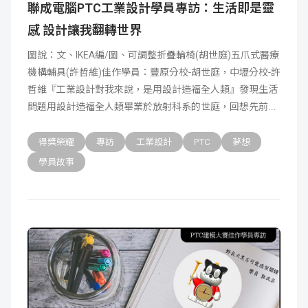
聯成電腦PTC工業設計學員專訪：生活即是靈
感 設計讓我翻轉世界
圖說：文、IKEA編/圖、可調整折疊輪椅(胡世庭)五爪式醫療
機構輔具(許哲維)佳作學員：豐原分校-胡世庭，中壢分校-許
哲維『工業設計對我來說，是用設計造福全人類』發現生活
問題用設計造福全人類畢業於放射科系的世庭，回想先前
得獎榮耀
專訪
工業設計
PTC
夢想
學員故事