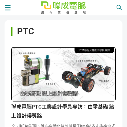
課
PTC
程
就
總
業
學
覽
徵
員
學
才
展
員
嚴
現
服
選
關
務
師
於
熱
聯成電腦PTC工業設計學員專訪：由零基礎 踏
上設計得獎路
資
聯
門
分
文、IKEA編/圖、進料自動化控制機構(陳良傑)多功能複合式