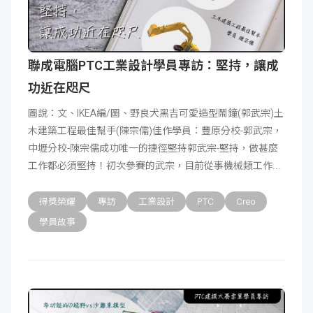
聯成電腦PTC工業設計學員專訪：堅持，讓成
功近在咫尺
圖說：文、IKEA編/圖、野良犬黑吉可愛造型鬧鐘(郭武宗)土
木建築工程最佳幫手(陳宗儒)佳作學員：豐原分校-郭武宗，
中壢分校-陳宗儒成功唯一的捷徑堅持郭武宗-堅持，做甚麼
工作都必須堅持！初次參賽的武宗，目前從事機械類工作
得獎榮耀
專訪
工業設計
PTC
Creo
學員故事