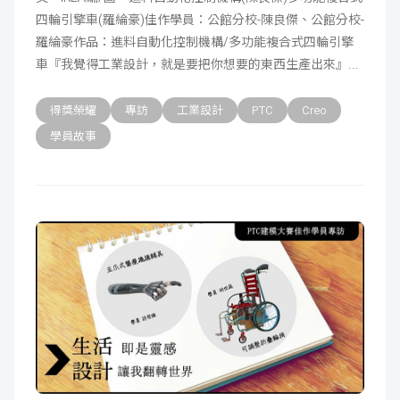
四輪引擎車(羅綸豪)佳作學員：公館分校-陳良傑、公館分校-
成
新
校
開
羅綸豪作品：進料自動化控制機構/多功能複合式四輪引擎
車『我覺得工業設計，就是要把你想要的東西生產出來』
聞
據
課
友
得獎榮耀
專訪
工業設計
PTC
Creo
點
查
站
學員故事
詢
連
結