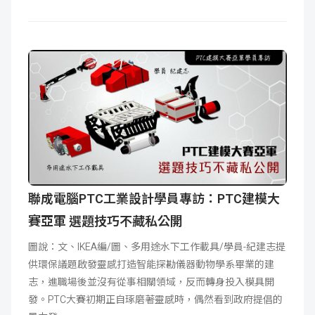
聯成電腦PTC工業設計學員專訪：PTC建模大
賽亞軍 選題技巧不藏私公開
圖說：文、IKEA編/圖、多用途水下工作載具/學員-紀建志提
供環保議題啟發靈感打造智能探勘儀器動物學系畢業的建
志，進職場後並沒有從事相關領域，反而轉身投入模具開
發。PTC大賽初期正自琢磨著靈感時，偶然看到政府提倡的