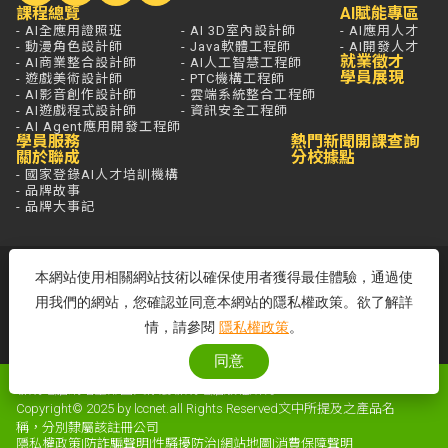
課程總覽
AI賦能專區
- AI全應用證照班
- AI 3D室內設計師
- AI應用人才
- 動漫角色設計師
- Java軟體工程師
- AI開發人才
就業徵才
- AI商業整合設計師
- AI人工智慧工程師
學員展現
- 遊戲美術設計師
- PTC機構工程師
- AI影音創作設計師
- 雲端系統整合工程師
- AI遊戲程式設計師
- 資訊安全工程師
- AI Agent應用開發工程師
學員服務
熱門新聞
開課查詢
關於聯成
分校據點
- 國家登錄AI人才培訓機構
- 品牌故事
- 品牌大事記
若想進一步了解，打通電話問最安心，
本網站使用相關網站技術以確保使用者獲得最佳體驗，通過使
免付費專線歡迎來電！
用我們的網站，您確認並同意本網站的隱私權政策。欲了解詳
客服專線：0800-580-581
情，請參閱
隱私權政策
。
周一至五 09:00~18:00
同意
聯成電腦網站全部圖文係屬聯成電腦版權所有
Copyright© 2025 by lccnet.all Rights Reserved文中所提及之產品名
稱，分別隸屬該註冊公司
隱私權政策
|
防詐騙聲明
|
性騷擾防治
|
網站地圖
|
消費保障聲明