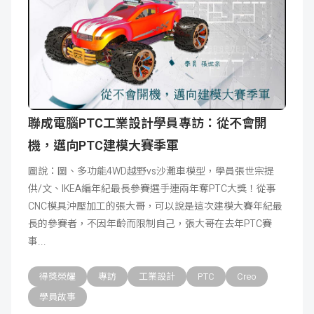
聯成電腦PTC工業設計學員專訪：從不會開
機，邁向PTC建模大賽季軍
圖說：圖、多功能4WD越野vs沙灘車模型，學員張世宗提
供/文、IKEA編年紀最長參賽選手連兩年奪PTC大獎！從事
CNC模具沖壓加工的張大哥，可以說是這次建模大賽年紀最
長的參賽者，不因年齡而限制自己，張大哥在去年PTC賽
事
得獎榮耀
專訪
工業設計
PTC
Creo
學員故事