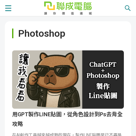
課
Photoshop
程
就
總
業
學
覽
徵
員
學
才
展
員
嚴
現
服
選
關
務
師
於
熱
用GPT製作LINE貼圖，從角色設計到Ps去背全
攻略
資
聯
門
分
在AI創作工具越來越成熟的現在，製作LINE貼圖早已不再是