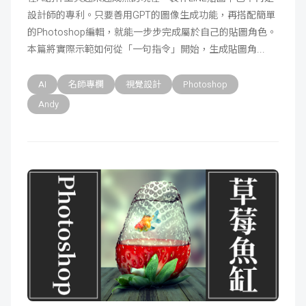
設計師的專利。只要善用GPT的圖像生成功能，再搭配簡單
成
新
校
開
的Photoshop編輯，就能一步步完成屬於自己的貼圖角色。
本篇將實際示範如何從「一句指令」開始，生成貼圖角
聞
據
課
友
AI
名師專欄
視覺設計
Photoshop
點
查
站
Andy
詢
連
結